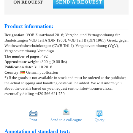
SEND A REQUEST
ON REQUEST
Product information:
Designation:
VOB Zusatzband 2016; Vergabe- und Vertragsordnung für
Bauleistungen VOB Teil A (DIN 1960), VOB Teil B (DIN 1961), Gesetz gegen
Wettbewerbsbeschränkungen (GWB Teil 4), Vergabeverordnung (VgV),
Vergabeverordnung Verteidigu
The number of pages:
492
Approximate weight :
300 g (0.66 lbs)
Publication date:
31.10.2016
Country:
German publication
*) If the goods is not available in stock and must be ordered at the publisher,
the actual shipping and handling costs will be added. We will inform you
about the details based on your request sent to info@normservis.cz,
eventually dialing +420 566 621 759.
Print
Send to a colleague
Query
Annotation of standard text: