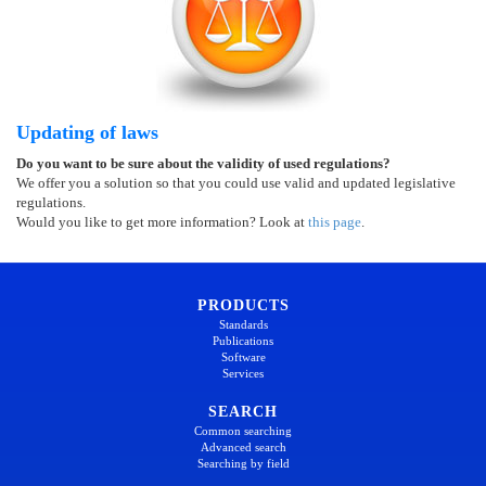
Updating of laws
Do you want to be sure about the validity of used regulations?
We offer you a solution so that you could use valid and updated legislative
regulations.
Would you like to get more information? Look at
this page
.
PRODUCTS
Standards
Publications
Software
Services
SEARCH
Common searching
Advanced search
Searching by field