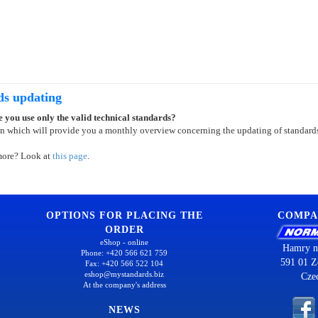
ds updating
 you use only the valid technical standards?
on which will provide you a monthly overview concerning the updating of standard
more? Look at
this page
.
OPTIONS FOR PLACING THE
COMPA
ORDER
eShop - online
Hamry n
Phone: +420 566 621 759
591 01 Z
Fax: +420 566 522 104
eshop@mystandards.biz
Cze
At the company's address
NEWS