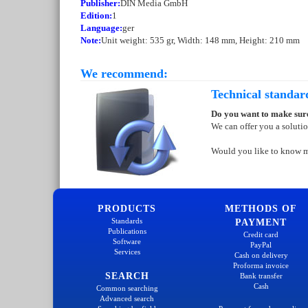
Publisher:
DIN Media GmbH
Edition:
1
Language:
ger
Note:
Unit weight: 535 gr, Width: 148 mm, Height: 210 mm
We recommend:
Technical standar
Do you want to make sure
We can offer you a soluti
Would you like to know 
PRODUCTS
METHODS OF
Standards
PAYMENT
Publications
Credit card
Software
PayPal
Services
Cash on delivery
Proforma invoice
SEARCH
Bank transfer
Cash
Common searching
Advanced search