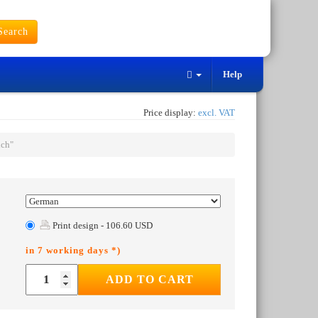
earch
Help
Price display:
excl. VAT
ich"
Print design - 106.60 USD
in 7 working days *)
ADD TO CART