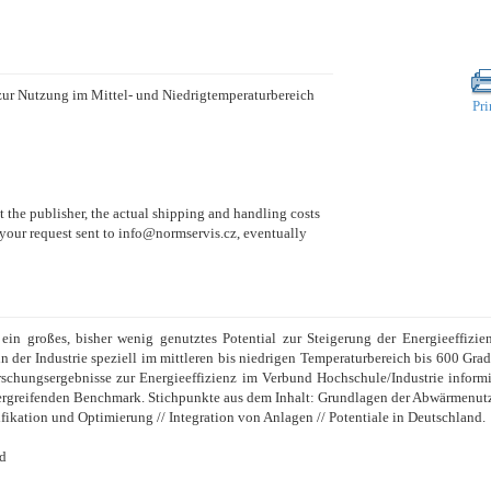
zur Nutzung im Mittel- und Niedrigtemperaturbereich
Pri
at the publisher, the actual shipping and handling costs
 your request sent to info@normservis.cz, eventually
ein großes, bisher wenig genutztes Potential zur Steigerung der Energieeffizie
der Industrie speziell im mittleren bis niedrigen Temperaturbereich bis 600 Grad 
schungsergebnisse zur Energieeffizienz im Verbund Hochschule/Industrie informi
rgreifenden Benchmark. Stichpunkte aus dem Inhalt: Grundlagen der Abwärmenutz
ikation und Optimierung // Integration von Anlagen // Potentiale in Deutschland.
nd