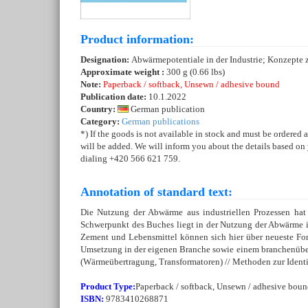
Product information:
Designation:
Abwärmepotentiale in der Industrie; Konzepte 
Approximate weight :
300 g (0.66 lbs)
Note:
Paperback / softback, Unsewn / adhesive bound
Publication date:
10.1.2022
Country:
German publication
Category:
German publications
*) If the goods is not available in stock and must be ordered 
will be added. We will inform you about the details based on
dialing +420 566 621 759.
Annotation of standard text:
Die Nutzung der Abwärme aus industriellen Prozessen hat 
Schwerpunkt des Buches liegt in der Nutzung der Abwärme in 
Zement und Lebensmittel können sich hier über neueste For
Umsetzung in der eigenen Branche sowie einem branchenübe
(Wärmeübertragung, Transformatoren) // Methoden zur Identif
Product Type:
Paperback / softback, Unsewn / adhesive bou
ISBN:
9783410268871