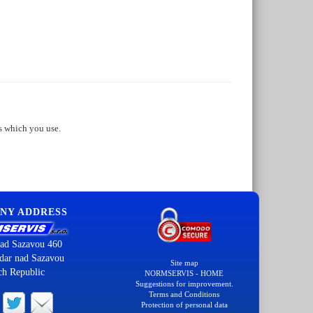
s which you use.
NY ADDRESS
ad Sazavou 460
dar nad Sazavou
Site map
ch Republic
NORMSERVIS - HOME
Suggestions for improvement.
Terms and Conditions
Protection of personal data