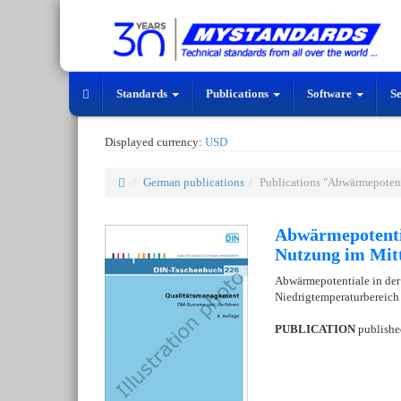
Standards
Publications
Software
S
Displayed currency:
USD
German publications
Publications "Abwärmepotenti
Abwärmepotentia
Nutzung im Mitt
Abwärmepotentiale in der
Niedrigtemperaturbereic
PUBLICATION
publish