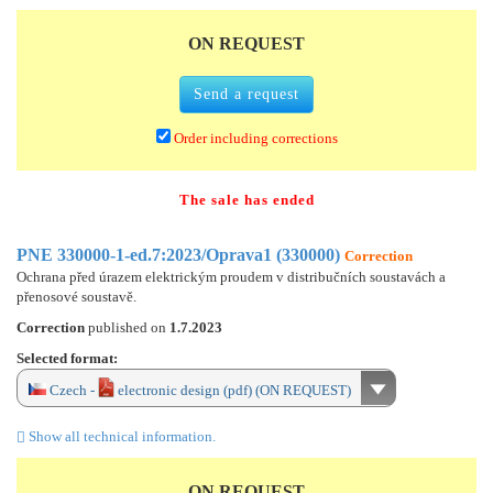
ON REQUEST
Send a request
Order including corrections
The sale has ended
PNE 330000-1-ed.7:2023/Oprava1 (330000)
Correction
Ochrana před úrazem elektrickým proudem v distribučních soustavách a
přenosové soustavě.
Correction
published on
1.7.2023
Selected format:
Czech -
electronic design (pdf) (ON REQUEST)
Show all technical information.
ON REQUEST