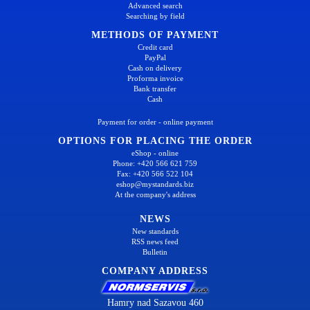
Advanced search
Searching by field
METHODS OF PAYMENT
Credit card
PayPal
Cash on delivery
Proforma invoice
Bank transfer
Cash
Payment for order - online payment
OPTIONS FOR PLACING THE ORDER
eShop - online
Phone: +420 566 621 759
Fax: +420 566 522 104
eshop@mystandards.biz
At the company's address
NEWS
New standards
RSS news feed
Bulletin
COMPANY ADDRESS
Hamry nad Sazavou 460