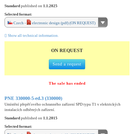
Standard
published on
1.1.2025
Selected format:
Czech -
electronic design (pdf) (ON REQUEST)
Show all technical information.
ON REQUEST
Send a request
The sale has ended
PNE 330000-5-ed.3 (330000)
Umístění přepěťového ochranného zařízení SPD typu T1 v elektrických
instalacích odběrných zařízení.
Standard
published on
1.1.2015
Selected format: