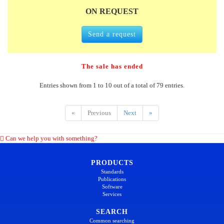
ON REQUEST
Send a request
The sale has ended
Entries shown from 1 to 10 out of a total of 79 entries.
«
Previous
Next
»
Can we help you with something?
PRODUCTS
Standards
Publications
Software
Services
SEARCH
Common searching