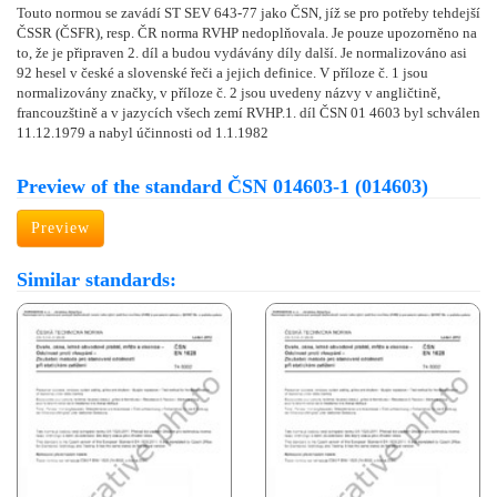
Touto normou se zavádí ST SEV 643-77 jako ČSN, jíž se pro potřeby tehdejší
ČSSR (ČSFR), resp. ČR norma RVHP nedoplňovala. Je pouze upozorněno na
to, že je připraven 2. díl a budou vydávány díly další. Je normalizováno asi
92 hesel v české a slovenské řeči a jejich definice. V příloze č. 1 jsou
normalizovány značky, v příloze č. 2 jsou uvedeny názvy v angličtině,
francouzštině a v jazycích všech zemí RVHP.1. díl ČSN 01 4603 byl schválen
11.12.1979 a nabyl účinnosti od 1.1.1982
Preview of the standard ČSN 014603-1 (014603)
Preview
Similar standards: