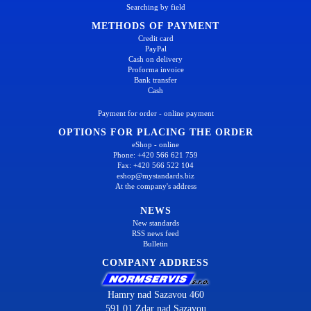
Searching by field
METHODS OF PAYMENT
Credit card
PayPal
Cash on delivery
Proforma invoice
Bank transfer
Cash
Payment for order - online payment
OPTIONS FOR PLACING THE ORDER
eShop - online
Phone: +420 566 621 759
Fax: +420 566 522 104
eshop@mystandards.biz
At the company's address
NEWS
New standards
RSS news feed
Bulletin
COMPANY ADDRESS
Hamry nad Sazavou 460
591 01 Zdar nad Sazavou