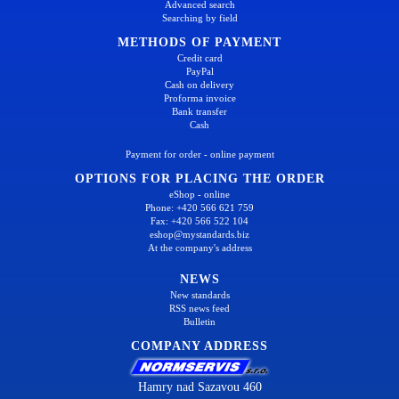
Advanced search
Searching by field
METHODS OF PAYMENT
Credit card
PayPal
Cash on delivery
Proforma invoice
Bank transfer
Cash
Payment for order - online payment
OPTIONS FOR PLACING THE ORDER
eShop - online
Phone: +420 566 621 759
Fax: +420 566 522 104
eshop@mystandards.biz
At the company's address
NEWS
New standards
RSS news feed
Bulletin
COMPANY ADDRESS
Hamry nad Sazavou 460