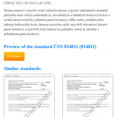
ČSN 02 3311, 02 3315 a 02 3321.
Norma stanoví výpočet tvarů zubních mezer, výpočet základních rozměrů
příčného řezu věnců jednořadých, dvouřadých a třířadých řetězových kol a
uvádí mezní úchylky průměru patní kružnice, šířky zubu, průměru díry
náboje řetězového kola, drsnost povrchu zubů, největší obvodové házení
patní kružnice a největší čelní házení na průměru, který je shodný s
průměrem patní kružnice
Preview of the standard ČSN 014811 (014811)
Preview
Similar standards: