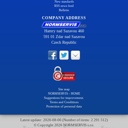
New standards
RSS news feed
Bulletin
COMPANY ADDRESS
Hamry nad Sazavou 460
591 01 Zdar nad Sazavou
Czech Republic
Site map
NORMSERVIS - HOME
Suggestions for improvement.
Terms and Conditions
Protection of personal data
Latest update: 2026-08-06 (Number of items: 2 291 512)
© Copyright 2026 NORMSERVIS s.r.o.