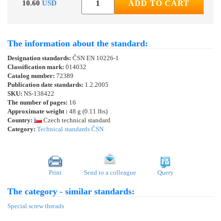
10.60
USD
ADD TO CART
The information about the standard:
Designation standards:
ČSN EN 10226-1
Classification mark:
014032
Catalog number:
72389
Publication date standards:
1.2.2005
SKU:
NS-138422
The number of pages:
16
Approximate weight :
48 g (0.11 lbs)
Country:
Czech technical standard
Category:
Technical standards ČSN
Print
Send to a colleague
Query
The category - similar standards:
Special screw threads