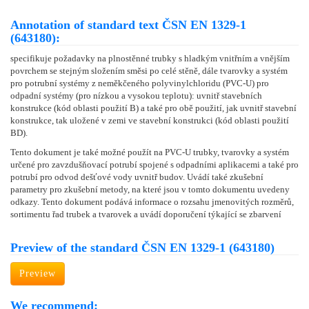
Annotation of standard text ČSN EN 1329-1
(643180):
specifikuje požadavky na plnostěnné trubky s hladkým vnitřním a vnějším
povrchem se stejným složením směsi po celé stěně, dále tvarovky a systém
pro potrubní systémy z neměkčeného polyvinylchloridu (PVC-U) pro
odpadní systémy (pro nízkou a vysokou teplotu): uvnitř stavebních
konstrukce (kód oblasti použití B) a také pro obě použití, jak uvnitř stavební
konstrukce, tak uložené v zemi ve stavební konstrukci (kód oblasti použití
BD).
Tento dokument je také možné použít na PVC-U trubky, tvarovky a systém
určené pro zavzdušňovací potrubí spojené s odpadními aplikacemi a také pro
potrubí pro odvod dešťové vody uvnitř budov. Uvádí také zkušební
parametry pro zkušební metody, na které jsou v tomto dokumentu uvedeny
odkazy. Tento dokument podává informace o rozsahu jmenovitých rozměrů,
sortimentu řad trubek a tvarovek a uvádí doporučení týkající se zbarvení
Preview of the standard ČSN EN 1329-1 (643180)
Preview
We recommend: