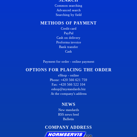
SEARCH
Common searching
Advanced search
Searching by field
METHODS OF PAYMENT
Credit card
PayPal
Cash on delivery
Proforma invoice
Bank transfer
Cash
Payment for order - online payment
OPTIONS FOR PLACING THE ORDER
eShop - online
Phone: +420 566 621 759
Fax: +420 566 522 104
eshop@mystandards.biz
At the company's address
NEWS
New standards
RSS news feed
Bulletin
COMPANY ADDRESS