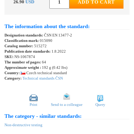
26.90
USD
ADD TO CART
The information about the standard:
Designation standards:
ČSN EN 13477-2
Classification mark:
015090
Catalog number:
515272
Publication date standards:
1.8.2022
SKU:
NS-1067874
The number of pages:
64
Approximate weight :
192 g (0.42 lbs)
Country:
Czech technical standard
Category:
Technical standards ČSN
Print
Send to a colleague
Query
The category - similar standards:
Non-destructive testing