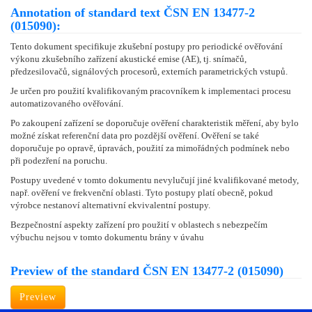
Annotation of standard text ČSN EN 13477-2
(015090):
Tento dokument specifikuje zkušební postupy pro periodické ověřování
výkonu zkušebního zařízení akustické emise (AE), tj. snímačů,
předzesilovačů, signálových procesorů, externích parametrických vstupů.
Je určen pro použití kvalifikovaným pracovníkem k implementaci procesu
automatizovaného ověřování.
Po zakoupení zařízení se doporučuje ověření charakteristik měření, aby bylo
možné získat referenční data pro pozdější ověření. Ověření se také
doporučuje po opravě, úpravách, použití za mimořádných podmínek nebo
při podezření na poruchu.
Postupy uvedené v tomto dokumentu nevylučují jiné kvalifikované metody,
např. ověření ve frekvenční oblasti. Tyto postupy platí obecně, pokud
výrobce nestanoví alternativní ekvivalentní postupy.
Bezpečnostní aspekty zařízení pro použití v oblastech s nebezpečím
výbuchu nejsou v tomto dokumentu brány v úvahu
Preview of the standard ČSN EN 13477-2 (015090)
Preview