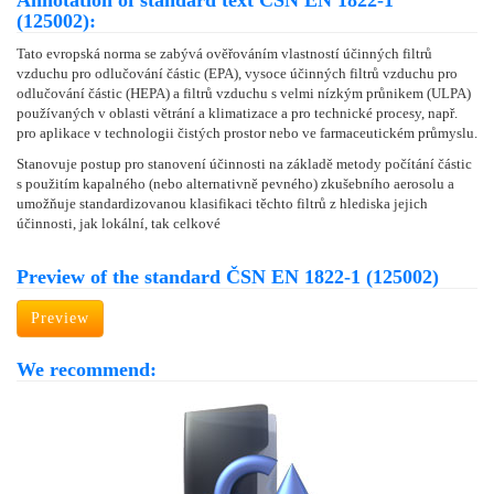
Annotation of standard text ČSN EN 1822-1
(125002):
Tato evropská norma se zabývá ověřováním vlastností účinných filtrů
vzduchu pro odlučování částic (EPA), vysoce účinných filtrů vzduchu pro
odlučování částic (HEPA) a filtrů vzduchu s velmi nízkým průnikem (ULPA)
používaných v oblasti větrání a klimatizace a pro technické procesy, např.
pro aplikace v technologii čistých prostor nebo ve farmaceutickém průmyslu.
Stanovuje postup pro stanovení účinnosti na základě metody počítání částic
s použitím kapalného (nebo alternativně pevného) zkušebního aerosolu a
umožňuje standardizovanou klasifikaci těchto filtrů z hlediska jejich
účinnosti, jak lokální, tak celkové
Preview of the standard ČSN EN 1822-1 (125002)
Preview
We recommend: