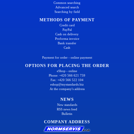
Common searching
Advanced search
Searching by field
METHODS OF PAYMENT
Credit card
PayPal
Cash on delivery
Proforma invoice
Bank transfer
Cash
Payment for order - online payment
OPTIONS FOR PLACING THE ORDER
eShop - online
Phone: +420 566 621 759
Fax: +420 566 522 104
eshop@mystandards.biz
At the company's address
NEWS
New standards
RSS news feed
Bulletin
COMPANY ADDRESS