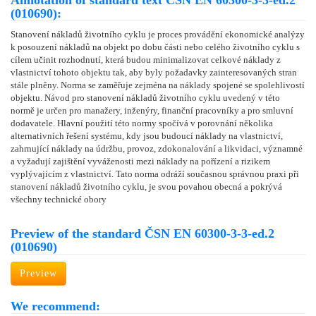
Annotation of standard text ČSN EN 60300-3-3-ed.2
(010690):
Stanovení nákladů životního cyklu je proces provádění ekonomické analýzy
k posouzení nákladů na objekt po dobu části nebo celého životního cyklu s
cílem učinit rozhodnutí, která budou minimalizovat celkové náklady z
vlastnictví tohoto objektu tak, aby byly požadavky zainteresovaných stran
stále plněny. Norma se zaměřuje zejména na náklady spojené se spolehlivostí
objektu. Návod pro stanovení nákladů životního cyklu uvedený v této
normě je určen pro manažery, inženýry, finanční pracovníky a pro smluvní
dodavatele. Hlavní použití této normy spočívá v porovnání několika
alternativních řešení systému, kdy jsou budoucí náklady na vlastnictví,
zahrnující náklady na údržbu, provoz, zdokonalování a likvidaci, významné
a vyžadují zajištění vyváženosti mezi náklady na pořízení a rizikem
vyplývajícím z vlastnictví. Tato norma odráží současnou správnou praxi při
stanovení nákladů životního cyklu, je svou povahou obecná a pokrývá
všechny technické obory
Preview of the standard ČSN EN 60300-3-3-ed.2
(010690)
Preview
We recommend: