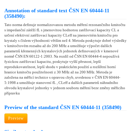
Annotation of standard text ČSN EN 60444-11
(358490):
Tato norma definuje normalizovanou metodu měření rezonančního kmitočtu
s impedanční zátěží fL s jmenovitou hodnotou zatěžovací kapacity CL a
určení efektivní zatěžovací kapacity CLeff na jmenovitém kmitočtu pro
krystaly s číslem výhodnosti větším než 4. Metoda poskytuje dobré výsledky
v kmitočtovém rozsahu až do 200 MHz a umožňuje výpočet dalších
parametrů křemenných krystalových jednotek definovaných v kmenové
normě ČSN EN 60122-1:2003. Na rozdíl od ČSN EN 60444-4 nepoužívá
fyzickou zatěžovací kapacitu, poskytuje vyšší přesnost, lepší
reprodukovatelnost, lepší shodu v praktickém použití a rozšíření horní
hranice kmitočtu použitelnosti z 30 MHz až na 200 MHz. Metoda je
založena na měřicí technice s opravou chyb, uvedenou v ČSN EN 60444-
5:1998 a umožňuje stanovení fL , CLeff a dalších parametrů náhradního
obvodu krystalové jednotky v jednom souboru měření beze změny měřicího
přípravku
Preview of the standard ČSN EN 60444-11 (358490)
Preview