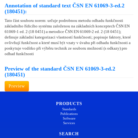
Annotation of standard text ČSN EN 61069-3-ed.2
(180451):
Tato část souboru norem: určuje podrobnou metodu odhadu funkčnosti
základního řídicího systému založenou na základních konceptech ČSN EN
61069-1 ed. 2 (18 0451) a metodice ČSN EN 61069-2 ed. 2 (18 0451);
definuje základní kategorizaci vlastností funkčnosti; popisuje faktory, které
ovlivňují funkčnost a které musí být vzaty v úvahu při odhadu funkčnosti a
poskytuje vodítko při výběru technik ze souboru možností (s odkazy) pro
odhad funkčnosti
Preview of the standard ČSN EN 61069-3-ed.2
(180451)
Preview
PRODUCTS
Standards
Publications
Software
Services
SEARCH