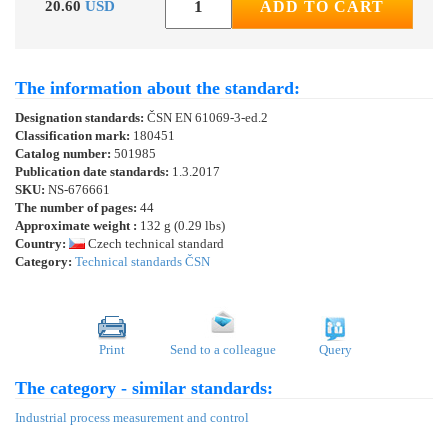
20.60
USD
ADD TO CART
The information about the standard:
Designation standards:
ČSN EN 61069-3-ed.2
Classification mark:
180451
Catalog number:
501985
Publication date standards:
1.3.2017
SKU:
NS-676661
The number of pages:
44
Approximate weight :
132 g (0.29 lbs)
Country:
Czech technical standard
Category:
Technical standards ČSN
Print
Send to a colleague
Query
The category - similar standards:
Industrial process measurement and control