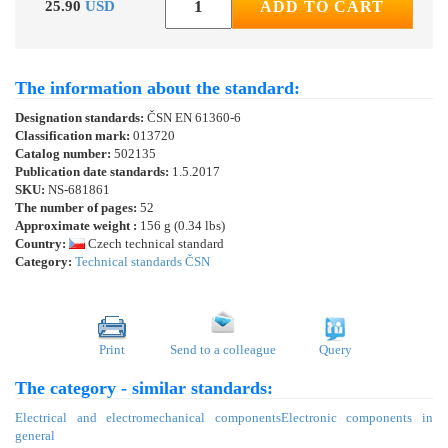
25.90
USD
ADD TO CART
The information about the standard:
Designation standards:
ČSN EN 61360-6
Classification mark:
013720
Catalog number:
502135
Publication date standards:
1.5.2017
SKU:
NS-681861
The number of pages:
52
Approximate weight :
156 g (0.34 lbs)
Country:
Czech technical standard
Category:
Technical standards ČSN
Print
Send to a colleague
Query
The category - similar standards:
Electrical and electromechanical components
Electronic components in
general