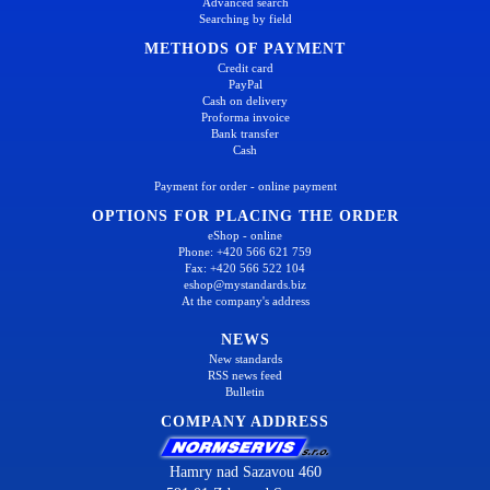
Advanced search
Searching by field
METHODS OF PAYMENT
Credit card
PayPal
Cash on delivery
Proforma invoice
Bank transfer
Cash
Payment for order - online payment
OPTIONS FOR PLACING THE ORDER
eShop - online
Phone: +420 566 621 759
Fax: +420 566 522 104
eshop@mystandards.biz
At the company's address
NEWS
New standards
RSS news feed
Bulletin
COMPANY ADDRESS
Hamry nad Sazavou 460