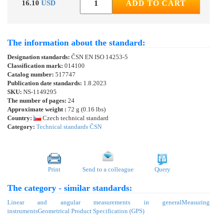
16.10
USD
ADD TO CART
The information about the standard:
Designation standards:
ČSN EN ISO 14253-5
Classification mark:
014100
Catalog number:
517747
Publication date standards:
1.8.2023
SKU:
NS-1149295
The number of pages:
24
Approximate weight :
72 g (0.16 lbs)
Country:
Czech technical standard
Category:
Technical standards ČSN
Print
Send to a colleague
Query
The category - similar standards:
Linear and angular measurements in general
Measuring
instruments
Geometrical Product Specification (GPS)