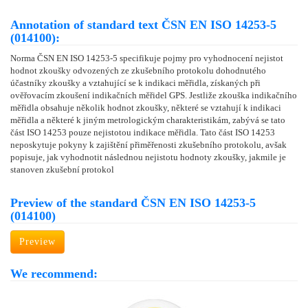
Annotation of standard text ČSN EN ISO 14253-5
(014100):
Norma ČSN EN ISO 14253-5 specifikuje pojmy pro vyhodnocení nejistot
hodnot zkoušky odvozených ze zkušebního protokolu dohodnutého
účastníky zkoušky a vztahující se k indikaci měřidla, získaných při
ověřovacím zkoušení indikačních měřidel GPS. Jestliže zkouška indikačního
měřidla obsahuje několik hodnot zkoušky, některé se vztahují k indikaci
měřidla a některé k jiným metrologickým charakteristikám, zabývá se tato
část ISO 14253 pouze nejistotou indikace měřidla. Tato část ISO 14253
neposkytuje pokyny k zajištění přiměřenosti zkušebního protokolu, avšak
popisuje, jak vyhodnotit následnou nejistotu hodnoty zkoušky, jakmile je
stanoven zkušební protokol
Preview of the standard ČSN EN ISO 14253-5
(014100)
Preview
We recommend: