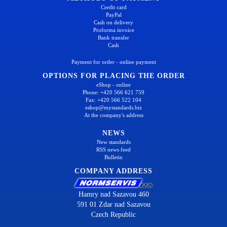
Credit card
PayPal
Cash on delivery
Proforma invoice
Bank transfer
Cash
Payment for order - online payment
OPTIONS FOR PLACING THE ORDER
eShop - online
Phone: +420 566 621 759
Fax: +420 566 522 104
eshop@mystandards.biz
At the company's address
NEWS
New standards
RSS news feed
Bulletin
COMPANY ADDRESS
Hamry nad Sazavou 460
591 01 Zdar nad Sazavou
Czech Republic