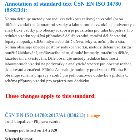
Annotation of standard text ČSN EN ISO 14780
(838213):
Norma definuje metody pro redukci velikosti celkových vzorků (nebo
dílčích vzorků) na laboratorní vzorky a laboratorních vzorků na podvzorky a
analytické vzorky pro obecný rozbor a je použitelná pro tuhá biopaliva. Pro
redukci vzorku využívá příhradové děliče vzorků, rotační děliče vzorků,
lopaty a lopatky, střižní mlýn nebo drtič dřeva, sekyru, ruční pilu a síta.
Norma obsahuje obecné postupy redukce vzorku, metody dělení vzorku za
použití žlábkování, směšovacího pásu, dlouhé hromady, rotačního děliče,
kuželování a kvartování. Dále obsahuje metody redukce hmotnosti
laboratorních vzorků na podvzorky a analytické vzorky pro obecný rozbor,
skladování a značení. Příloha A obsahuje hodnoty preciznosti. Příloha B
obsahuje schéma přípravy vzorků pro jednorázovou dodávku a příloha C
schéma přípravy vzorků pro nepřetržitou dodávku
These changes apply to this standard:
ČSN EN ISO 14780:2017/A1 (838213)
Change
Tuhá biopaliva - Příprava vzorku.
Change
published on
1.4.2020
Selected format: