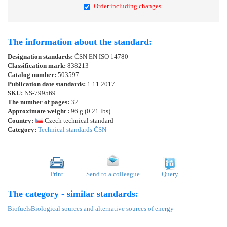
Order including changes
The information about the standard:
Designation standards:
ČSN EN ISO 14780
Classification mark:
838213
Catalog number:
503597
Publication date standards:
1.11.2017
SKU:
NS-799569
The number of pages:
32
Approximate weight :
96 g (0.21 lbs)
Country:
Czech technical standard
Category:
Technical standards ČSN
Print
Send to a colleague
Query
The category - similar standards:
Biofuels
Biological sources and alternative sources of energy