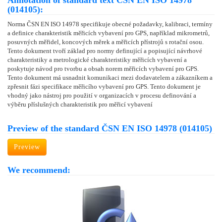
Annotation of standard text ČSN EN ISO 14978
(014105):
Norma ČSN EN ISO 14978 specifikuje obecné požadavky, kalibraci, termíny
a definice charakteristik měřicích vybavení pro GPS, například mikrometrů,
posuvných měřidel, koncových měrek a měřicích přístrojů s rotační osou.
Tento dokument tvoří základ pro normy definující a popisující návrhové
charakteristiky a metrologické charakteristiky měřicích vybavení a
poskytuje návod pro tvorbu a obsah norem měřicích vybavení pro GPS.
Tento dokument má usnadnit komunikaci mezi dodavatelem a zákazníkem a
zpřesnit fázi specifikace měřicího vybavení pro GPS. Tento dokument je
vhodný jako nástroj pro použití v organizacích v procesu definování a
výběru příslušných charakteristik pro měřicí vybavení
Preview of the standard ČSN EN ISO 14978 (014105)
Preview
We recommend: