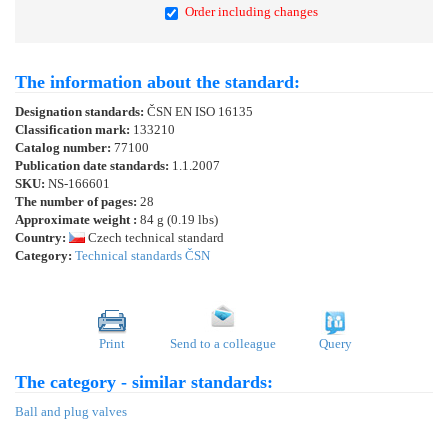
Order including changes
The information about the standard:
Designation standards:
ČSN EN ISO 16135
Classification mark:
133210
Catalog number:
77100
Publication date standards:
1.1.2007
SKU:
NS-166601
The number of pages:
28
Approximate weight :
84 g (0.19 lbs)
Country:
Czech technical standard
Category:
Technical standards ČSN
Print
Send to a colleague
Query
The category - similar standards:
Ball and plug valves