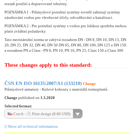
rozsah použití a dopravované tekutiny.
POZNÁMKA 1 - Průmyslové potrubní systémy rovněž zahrnují systémy
zásobování vodou pro všeobecné účely, odvodňování a kanalizaci.
POZNÁMKA 2 - Pro potrubní systémy s vodou pro lidskou spotřebu mohou
platit zvláštní požadavky.
Tato mezinárodní norma se zabývá rozsahem DN - DN 8, DN 10, DN 15, DN
20, DN 25, DN 32, DN 40, DN 50 DN 65, DN 80, DN 100, DN 125 a DN 150.
a rozsahem PN a Class - PN 6, PN 10, PN 16, PN 25, Class 150 a Class 300
These changes apply to this standard:
ČSN EN ISO 16135:2007/A1 (133210)
Change
Průmyslové armatury - Kulové kohouty z materiálů termoplastů.
Change
published on
1.3.2020
Selected format:
Czech -
Print design (8.80 USD)
Show all technical information.