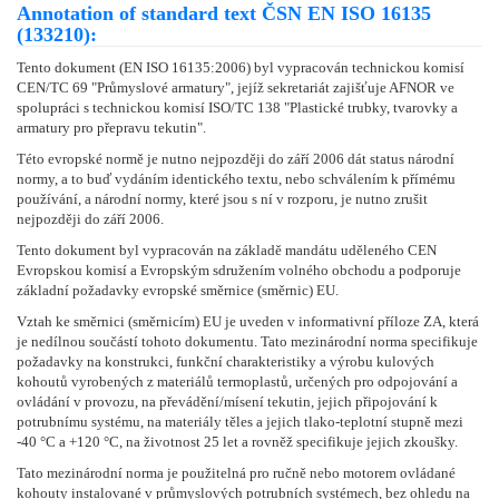
Annotation of standard text ČSN EN ISO 16135
(133210):
Tento dokument (EN ISO 16135:2006) byl vypracován technickou komisí
CEN/TC 69 "Průmyslové armatury", jejíž sekretariát zajišťuje AFNOR ve
spolupráci s technickou komisí ISO/TC 138 "Plastické trubky, tvarovky a
armatury pro přepravu tekutin".
Této evropské normě je nutno nejpozději do září 2006 dát status národní
normy, a to buď vydáním identického textu, nebo schválením k přímému
používání, a národní normy, které jsou s ní v rozporu, je nutno zrušit
nejpozději do září 2006.
Tento dokument byl vypracován na základě mandátu uděleného CEN
Evropskou komisí a Evropským sdružením volného obchodu a podporuje
základní požadavky evropské směrnice (směrnic) EU.
Vztah ke směrnici (směrnicím) EU je uveden v informativní příloze ZA, která
je nedílnou součástí tohoto dokumentu. Tato mezinárodní norma specifikuje
požadavky na konstrukci, funkční charakteristiky a výrobu kulových
kohoutů vyrobených z materiálů termoplastů, určených pro odpojování a
ovládání v provozu, na převádění/mísení tekutin, jejich připojování k
potrubnímu systému, na materiály těles a jejich tlako-teplotní stupně mezi
-40 °C a +120 °C, na životnost 25 let a rovněž specifikuje jejich zkoušky.
Tato mezinárodní norma je použitelná pro ručně nebo motorem ovládané
kohouty instalované v průmyslových potrubních systémech, bez ohledu na