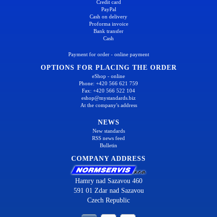
Credit card
PayPal
Cash on delivery
Proforma invoice
Bank transfer
Cash
Payment for order - online payment
OPTIONS FOR PLACING THE ORDER
eShop - online
Phone: +420 566 621 759
Fax: +420 566 522 104
eshop@mystandards.biz
At the company's address
NEWS
New standards
RSS news feed
Bulletin
COMPANY ADDRESS
Hamry nad Sazavou 460
591 01 Zdar nad Sazavou
Czech Republic