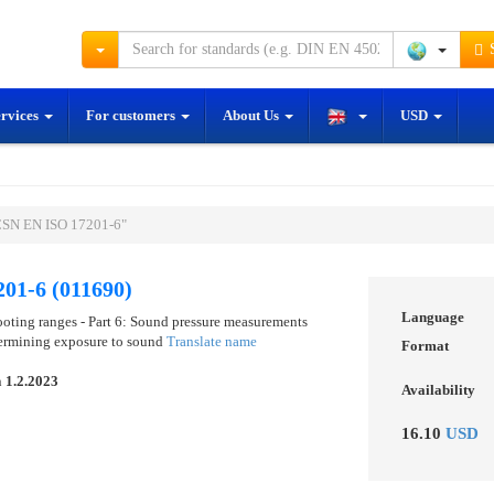
S
ervices
For customers
About Us
USD
ČSN EN ISO 17201-6"
01-6 (011690)
Language
ooting ranges - Part 6: Sound pressure measurements
etermining exposure to sound
Translate name
Format
n
1.2.2023
Availability
16.10
USD