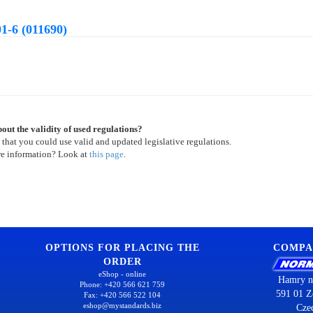
1-6 (011690)
out the validity of used regulations?
 that you could use valid and updated legislative regulations.
re information? Look at
this page
.
OPTIONS FOR PLACING THE
COMPA
ORDER
eShop - online
Hamry n
Phone: +420 566 621 759
591 01 Z
Fax: +420 566 522 104
eshop@mystandards.biz
Cze