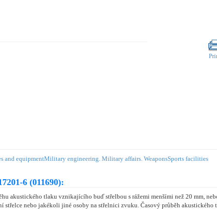
Pri
es and equipment
Military engineering. Military affairs. Weapons
Sports facilities
7201-6 (011690):
u akustického tlaku vznikajícího buď střelbou s rážemi menšími než 20 mm, neb
í střelce nebo jakékoli jiné osoby na střelnici zvuku. Časový průběh akustického