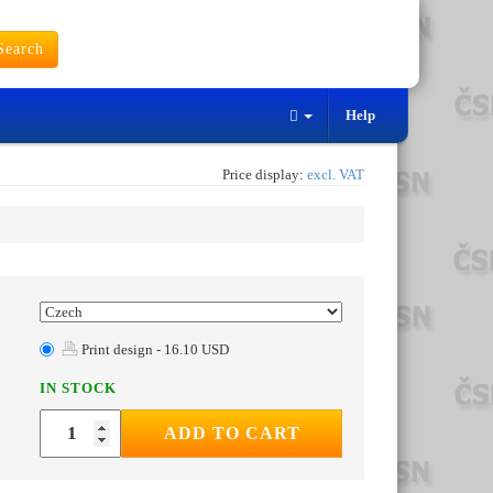
earch
Help
Price display:
excl. VAT
Print design - 16.10 USD
IN STOCK
ADD TO CART