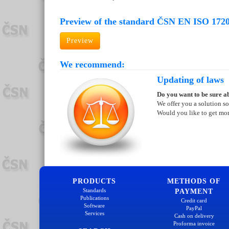
Preview of the standard ČSN EN ISO 1720
Preview
We recommend:
Updating of laws
Do you want to be sure ab
We offer you a solution so
Would you like to get mo
PRODUCTS
METHODS OF
Standards
PAYMENT
Publications
Credit card
Software
PayPal
Services
Cash on delivery
Proforma invoice