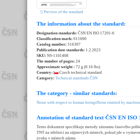
Preview of the standard
The information about the standard:
Designation standards:
ČSN EN ISO 17201-6
Classification mark:
011690
Catalog number:
516397
Publication date standards:
1.2.2023
SKU:
NS-1101408
The number of pages:
24
Approximate weight :
72 g (0.16 lbs)
Country:
Czech technical standard
Category:
Technical standards ČSN
The category - similar standards:
Noise with respect to human beings
Noise emitted by machin
Annotation of standard text ČSN EN ISO 1
Tento dokument specifikuje metody záznamu časového průběh
TNT na střelnici na zájmových místech, pokud jde o vystaven
zvuku v místech zájmu