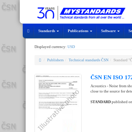
Standards
Publications
Software
S
Displayed currency:
USD
Publishers
Technical standards ČSN
Standard "
ČSN EN ISO 172
Acoustics - Noise from sh
close to the source for d
STANDARD
published o