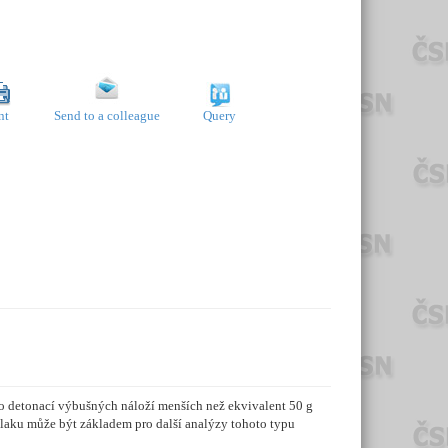
nt
Send to a colleague
Query
o detonací výbušných náloží menších než ekvivalent 50 g
 tlaku může být základem pro další analýzy tohoto typu