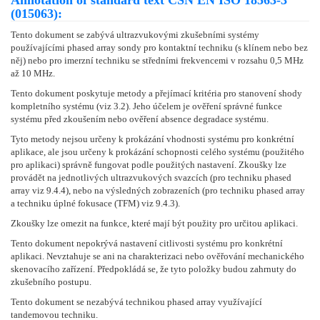
Annotation of standard text ČSN EN ISO 18563-3
(015063):
Tento dokument se zabývá ultrazvukovými zkušebními systémy
používajícími phased array sondy pro kontaktní techniku (s klínem nebo bez
něj) nebo pro imerzní techniku se středními frekvencemi v rozsahu 0,5 MHz
až 10 MHz.
Tento dokument poskytuje metody a přejímací kritéria pro stanovení shody
kompletního systému (viz 3.2). Jeho účelem je ověření správné funkce
systému před zkoušením nebo ověření absence degradace systému.
Tyto metody nejsou určeny k prokázání vhodnosti systému pro konkrétní
aplikace, ale jsou určeny k prokázání schopnosti celého systému (použitého
pro aplikaci) správně fungovat podle použitých nastavení. Zkoušky lze
provádět na jednotlivých ultrazvukových svazcích (pro techniku phased
array viz 9.4.4), nebo na výsledných zobrazeních (pro techniku phased array
a techniku úplné fokusace (TFM) viz 9.4.3).
Zkoušky lze omezit na funkce, které mají být použity pro určitou aplikaci.
Tento dokument nepokrývá nastavení citlivosti systému pro konkrétní
aplikaci. Nevztahuje se ani na charakterizaci nebo ověřování mechanického
skenovacího zařízení. Předpokládá se, že tyto položky budou zahrnuty do
zkušebního postupu.
Tento dokument se nezabývá technikou phased array využívající
tandemovou techniku.