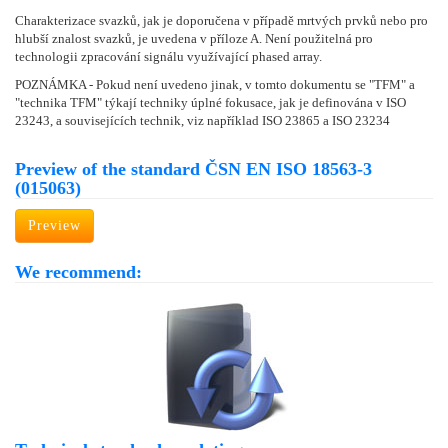
Charakterizace svazků, jak je doporučena v případě mrtvých prvků nebo pro
hlubší znalost svazků, je uvedena v příloze A. Není použitelná pro
technologii zpracování signálu využívající phased array.
POZNÁMKA - Pokud není uvedeno jinak, v tomto dokumentu se "TFM" a
"technika TFM" týkají techniky úplné fokusace, jak je definována v ISO
23243, a souvisejících technik, viz například ISO 23865 a ISO 23234
Preview of the standard ČSN EN ISO 18563-3
(015063)
Preview
We recommend: