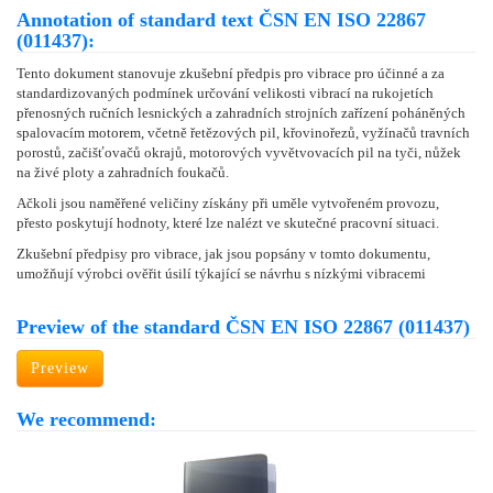
Annotation of standard text ČSN EN ISO 22867
(011437):
Tento dokument stanovuje zkušební předpis pro vibrace pro účinné a za
standardizovaných podmínek určování velikosti vibrací na rukojetích
přenosných ručních lesnických a zahradních strojních zařízení poháněných
spalovacím motorem, včetně řetězových pil, křovinořezů, vyžínačů travních
porostů, začišťovačů okrajů, motorových vyvětvovacích pil na tyči, nůžek
na živé ploty a zahradních foukačů.
Ačkoli jsou naměřené veličiny získány při uměle vytvořeném provozu,
přesto poskytují hodnoty, které lze nalézt ve skutečné pracovní situaci.
Zkušební předpisy pro vibrace, jak jsou popsány v tomto dokumentu,
umožňují výrobci ověřit úsilí týkající se návrhu s nízkými vibracemi
Preview of the standard ČSN EN ISO 22867 (011437)
Preview
We recommend: