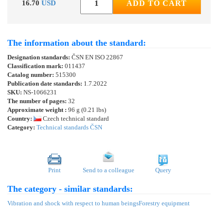
16.70
USD
ADD TO CART
The information about the standard:
Designation standards:
ČSN EN ISO 22867
Classification mark:
011437
Catalog number:
515300
Publication date standards:
1.7.2022
SKU:
NS-1066231
The number of pages:
32
Approximate weight :
96 g (0.21 lbs)
Country:
Czech technical standard
Category:
Technical standards ČSN
Print
Send to a colleague
Query
The category - similar standards:
Vibration and shock with respect to human beings
Forestry equipment