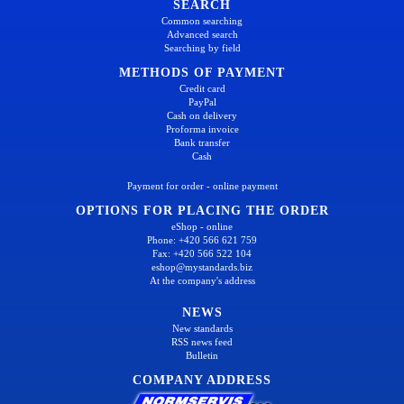
SEARCH
Common searching
Advanced search
Searching by field
METHODS OF PAYMENT
Credit card
PayPal
Cash on delivery
Proforma invoice
Bank transfer
Cash
Payment for order - online payment
OPTIONS FOR PLACING THE ORDER
eShop - online
Phone: +420 566 621 759
Fax: +420 566 522 104
eshop@mystandards.biz
At the company's address
NEWS
New standards
RSS news feed
Bulletin
COMPANY ADDRESS