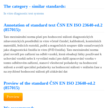
The category - similar standards:
In vitro diagnostic test systems
Annotation of standard text ČSN EN ISO 23640-ed.2
(857015):
Tato mezinárodní norma platí pro hodnocení stálosti diagnostických
zdravotnických prostředků in vitro včetně činidel, kalibrátorů, kontrolních
materiálů, ředicích roztoků, pufrů a reagenčních souprav dále označovaných
jako diagnostická činidla in vitro (IVD činidla). Tato mezinárodní norma
platí rovněž pro zařízení na odběr vzorků, která obsahují látky používané k
uchování vzorků nebo k vyvolání reakcí pro další zpracování vzorku v
tomto odběrovém zařízení, stanoví všeobecné požadavky na hodnocení
stálosti a uvádí speciální požadavky na hodnocení stálosti v reálném čase a
na zrychlené hodnocení stálosti při získávání dat
Preview of the standard ČSN EN ISO 23640-ed.2
(857015)
Preview