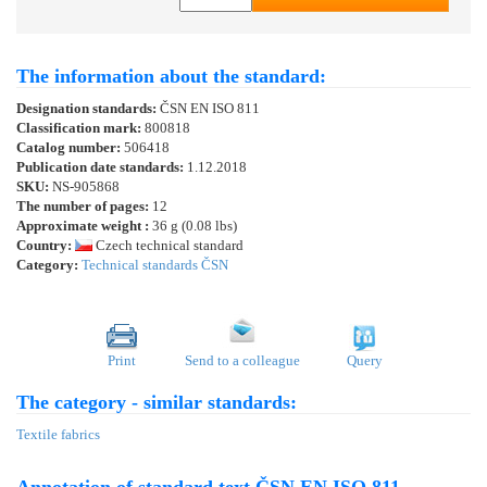
The information about the standard:
Designation standards:
ČSN EN ISO 811
Classification mark:
800818
Catalog number:
506418
Publication date standards:
1.12.2018
SKU:
NS-905868
The number of pages:
12
Approximate weight :
36 g (0.08 lbs)
Country:
Czech technical standard
Category:
Technical standards ČSN
Print
Send to a colleague
Query
The category - similar standards:
Textile fabrics