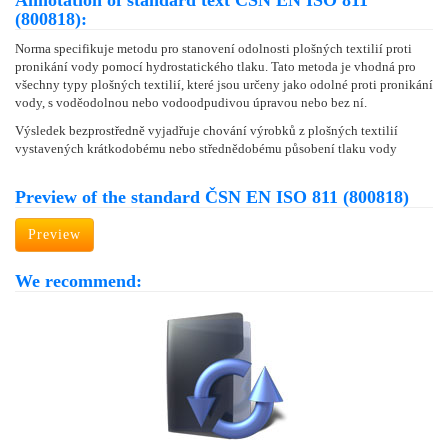
Annotation of standard text ČSN EN ISO 811
(800818):
Norma specifikuje metodu pro stanovení odolnosti plošných textilií proti
pronikání vody pomocí hydrostatického tlaku. Tato metoda je vhodná pro
všechny typy plošných textilií, které jsou určeny jako odolné proti pronikání
vody, s voděodolnou nebo vodoodpudivou úpravou nebo bez ní.
Výsledek bezprostředně vyjadřuje chování výrobků z plošných textilií
vystavených krátkodobému nebo střednědobému působení tlaku vody
Preview of the standard ČSN EN ISO 811 (800818)
Preview
We recommend: