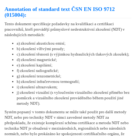
Annotation of standard text ČSN EN ISO 9712
(015004):
Tento dokument specifikuje požadavky na kvalifikaci a certifikaci
pracovníků, kteří provádějí průmyslové nedestruktivní zkoušení (NDT) v
následujících metodách:
a) zkoušení akustickou emisí;
b) zkoušení vířivými proudy;
c) zkoušení těsnosti (s výjimkou hydraulických tlakových zkoušek);
d) zkoušení magnetické;
e) zkoušení kapilární;
f) zkoušení radiografické;
g) zkoušení tenzometrické;
h) zkoušení infračervenou termografií;
i) zkoušení ultrazvukem;
j) zkoušení vizuální (s vyloučením vizuálního zkoušení přímého bez
pomůcek a vizuálního zkoušení prováděného během použití jiné
metody NDT).
Systém popsaný v tomto dokumentu se může také použit pro další metody
NDT, nebo pro techniky NDT v rámci zavedené metody NDT za
předpokladu, že existuje komplexní schéma certifikace a metoda NDT nebo
technika NDT je obsažená v mezinárodních, regionálních nebo národních
normách, nebo bylo prokázáno ke spokojenosti certifikačního orgánu, že