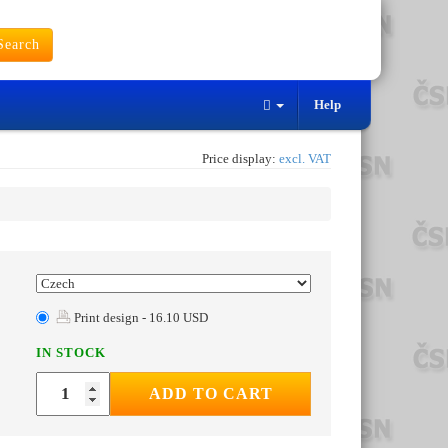
earch
Help
Price display:
excl. VAT
Print design - 16.10 USD
IN STOCK
ADD TO CART