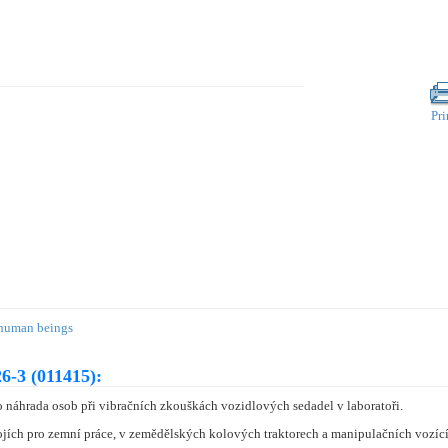
Pri
 human beings
6-3 (011415):
náhrada osob při vibračních zkouškách vozidlových sedadel v laboratoři.
ojích pro zemní práce, v zemědělských kolových traktorech a manipulačních vozíc