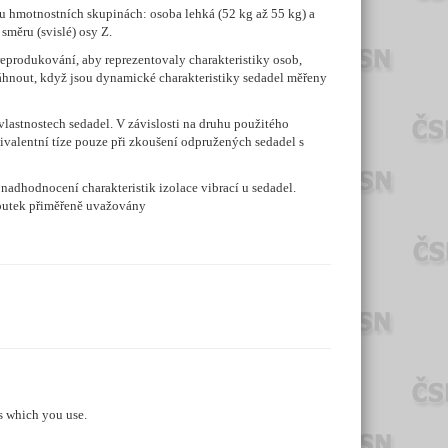
u hmotnostních skupinách: osoba lehká (52 kg až 55 kg) a
směru (svislé) osy Z.
produkování, aby reprezentovaly charakteristiky osob,
hnout, když jsou dynamické charakteristiky sedadel měřeny
astnostech sedadel. V závislosti na druhu použitého
valentní tíze pouze při zkoušení odpružených sedadel s
adhodnocení charakteristik izolace vibrací u sedadel.
 loutek přiměřeně uvažovány
s which you use.