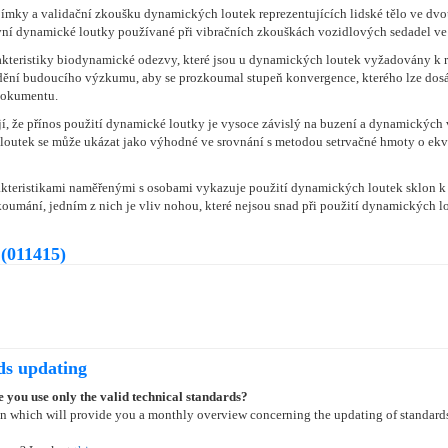
jímky a validační zkoušku dynamických loutek reprezentujících lidské tělo ve dvo
tivní dynamické loutky používané při vibračních zkouškách vozidlových sedadel ve 
kteristiky biodynamické odezvy, které jsou u dynamických loutek vyžadovány k re
dění budoucího výzkumu, aby se prozkoumal stupeň konvergence, kterého lze dosá
dokumentu.
že přínos použití dynamické loutky je vysoce závislý na buzení a dynamických vl
 loutek se může ukázat jako výhodné ve srovnání s metodou setrvačné hmoty o ekvi
teristikami naměřenými s osobami vykazuje použití dynamických loutek sklon k n
zkoumání, jedním z nich je vliv nohou, které nejsou snad při použití dynamických
(011415)
ds updating
 you use only the valid technical standards?
on which will provide you a monthly overview concerning the updating of standard