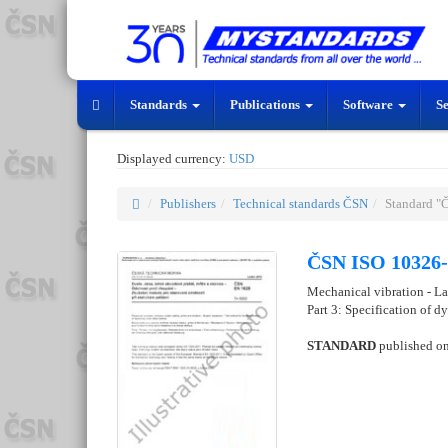
Standards
Publications
Software
S
Displayed currency:
USD
Publishers
Technical standards ČSN
Standard "
ČSN ISO 10326-
Mechanical vibration - La
Part 3: Specification of 
STANDARD
published o