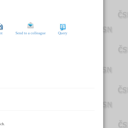
nt
Send to a colleague
Query
ích.