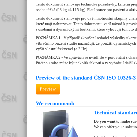
Tento dokument stanovuje technické požadavky, kritéria pře
osoba těžká (98 kg až 115 kg). Platí pouze pro pasivní a ak
Tento dokument stanovuje pro dvě hmotnostní skupiny chara
které mají nahrazovat. Tento dokument uvádí návod k prová
s osobami a dynamickými loutkami, které vyhovují tomuto 
POZNÁMKA 1 - V případě zkoušení sedadel výsledky ukazují, 
vibračního buzení studie naznačují, že použití dynamických
vyšší vlastní frekvencí (> 2 Hz).
POZNÁMKA 2 - Ve zprávách se uvádí, že v porovnání s charak
Příčinou toho může být několik faktorů a ty vyžadují další 
Preview of the standard ČSN ISO 10326-3 
Preview
We recommend:
Technical standar
Do you want to make sure
We can offer you a soluti