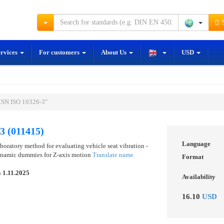
S
ervices
For customers
About Us
USD
ČSN ISO 10326-3"
3 (011415)
Language
boratory method for evaluating vehicle seat vibration -
dynamic dummies for Z-axis motion
Translate name
Format
n
1.11.2025
Availability
16.10
USD