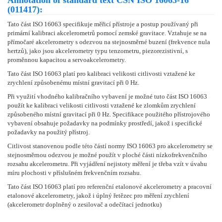
Annotation of standard text ČSN ISO 16063-16
(011417):
Tato část ISO 16063 specifikuje měřicí přístroje a postup používaný při
primární kalibraci akcelerometrů pomocí zemské gravitace. Vztahuje se na
přímočaré akcelerometry s odezvou na stejnosměrné buzení (frekvence nula
hertzů), jako jsou akcelerometry typu tenzometru, piezorezistivní, s
proměnnou kapacitou a servoakcelerometry.
Tato část ISO 16063 platí pro kalibraci velikosti citlivosti vztažené ke
zrychlení způsobenému místní gravitací při 0 Hz.
Při využití vhodného kalibračního vybavení je možné tuto část ISO 16063
použít ke kalibraci velikosti citlivosti vztažené ke zlomkům zrychlení
způsobeného místní gravitací při 0 Hz. Specifikace použitého přístrojového
vybavení obsahuje požadavky na podmínky prostředí, jakož i specifické
požadavky na použitý přístroj.
Citlivost stanovenou podle této částí normy ISO 16063 pro akcelerometry se
stejnosměrnou odezvou je možné použít v ploché části nízkofrekvenčního
rozsahu akcelerometru. Při vyjádření nejistoty měření je třeba vzít v úvahu
míru plochosti v příslušném frekvenčním rozsahu.
Tato část ISO 16063 platí pro referenční etalonové akcelerometry a pracovní
etalonové akcelerometry, jakož i úplný řetězec pro měření zrychlení
(akcelerometr doplněný o zesilovač a odečítací jednotku)