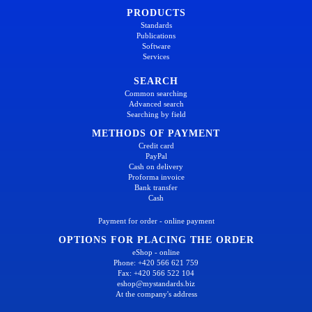
PRODUCTS
Standards
Publications
Software
Services
SEARCH
Common searching
Advanced search
Searching by field
METHODS OF PAYMENT
Credit card
PayPal
Cash on delivery
Proforma invoice
Bank transfer
Cash
Payment for order - online payment
OPTIONS FOR PLACING THE ORDER
eShop - online
Phone: +420 566 621 759
Fax: +420 566 522 104
eshop@mystandards.biz
At the company's address