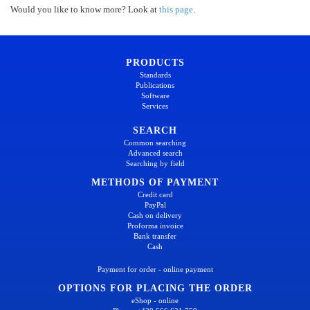
Would you like to know more? Look at
this page
.
PRODUCTS
Standards
Publications
Software
Services
SEARCH
Common searching
Advanced search
Searching by field
METHODS OF PAYMENT
Credit card
PayPal
Cash on delivery
Proforma invoice
Bank transfer
Cash
Payment for order - online payment
OPTIONS FOR PLACING THE ORDER
eShop - online