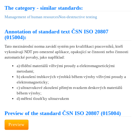
The category - similar standards:
Management of human resources
Non-destructive testing
Annotation of standard text ČSN ISO 20807
(015004):
Tato mezinárodní norma zavádí systém pro kvalifikaci pracovníků, kteří
vykonávají NDT pro omezené aplikace, opakující se činnosti nebo činnosti
automatické povahy, jako například:
a) třídění materiálů vířivými proudy a elektromagnetickými
metodami;
b) zkoušení trubkových výrobků během výroby vířivými proudy a
elektromagneticky;
c) ultrazvukové zkoušení přímým svazkem deskových materiálů
během výroby;
d) měření tloušťky ultrazvukem
Preview of the standard ČSN ISO 20807 (015004)
Preview