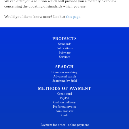
We can offer you a solution which will provide you a monthly overview
concerning the updating of standards which you use.
Would you like to know more? Look at
this page
.
PRODUCTS
Standards
Publications
Software
Services
SEARCH
Common searching
Advanced search
Searching by field
METHODS OF PAYMENT
Credit card
PayPal
Cash on delivery
Proforma invoice
Bank transfer
Cash
Payment for order - online payment