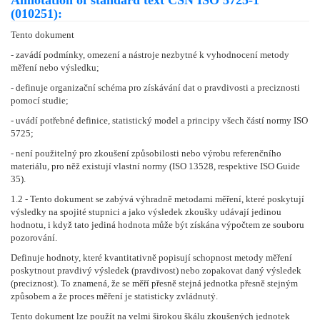
Annotation of standard text ČSN ISO 5725-1
(010251):
Tento dokument
- zavádí podmínky, omezení a nástroje nezbytné k vyhodnocení metody
měření nebo výsledku;
- definuje organizační schéma pro získávání dat o pravdivosti a preciznosti
pomocí studie;
- uvádí potřebné definice, statistický model a principy všech částí normy ISO
5725;
- není použitelný pro zkoušení způsobilosti nebo výrobu referenčního
materiálu, pro něž existují vlastní normy (ISO 13528, respektive ISO Guide
35).
1.2 - Tento dokument se zabývá výhradně metodami měření, které poskytují
výsledky na spojité stupnici a jako výsledek zkoušky udávají jedinou
hodnotu, i když tato jediná hodnota může být získána výpočtem ze souboru
pozorování.
Definuje hodnoty, které kvantitativně popisují schopnost metody měření
poskytnout pravdivý výsledek (pravdivost) nebo zopakovat daný výsledek
(preciznost). To znamená, že se měří přesně stejná jednotka přesně stejným
způsobem a že proces měření je statisticky zvládnutý.
Tento dokument lze použít na velmi širokou škálu zkoušených jednotek