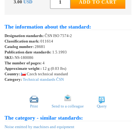
3.00
USD
ADD TO CART
The information about the standard:
Designation standards:
ČSN ISO 7574-2
Classification mark:
011614
Catalog number:
28681
Publication date standards:
1.5.1993
SKU:
NS-180086
The number of pages:
4
Approximate weight :
12 g (0.03 lbs)
Country:
Czech technical standard
Category:
Technical standards ČSN
Print
Send to a colleague
Query
The category - similar standards:
Noise emitted by machines and equipment