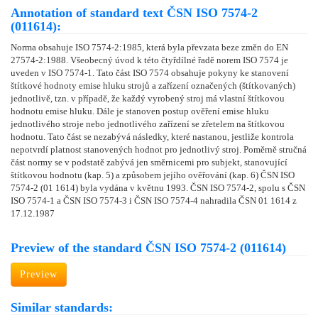
Annotation of standard text ČSN ISO 7574-2
(011614):
Norma obsahuje ISO 7574-2:1985, která byla převzata beze změn do EN
27574-2:1988. Všeobecný úvod k této čtyřdílné řadě norem ISO 7574 je
uveden v ISO 7574-1. Tato část ISO 7574 obsahuje pokyny ke stanovení
štítkové hodnoty emise hluku strojů a zařízení označených (štítkovaných)
jednotlivě, tzn. v případě, že každý vyrobený stroj má vlastní štítkovou
hodnotu emise hluku. Dále je stanoven postup ověření emise hluku
jednotlivého stroje nebo jednotlivého zařízení se zřetelem na štítkovou
hodnotu. Tato část se nezabývá následky, které nastanou, jestliže kontrola
nepotvrdí platnost stanovených hodnot pro jednotlivý stroj. Poměrně stručná
část normy se v podstatě zabývá jen směrnicemi pro subjekt, stanovující
štítkovou hodnotu (kap. 5) a způsobem jejího ověřování (kap. 6) ČSN ISO
7574-2 (01 1614) byla vydána v květnu 1993. ČSN ISO 7574-2, spolu s ČSN
ISO 7574-1 a ČSN ISO 7574-3 i ČSN ISO 7574-4 nahradila ČSN 01 1614 z
17.12.1987
Preview of the standard ČSN ISO 7574-2 (011614)
Preview
Similar standards: