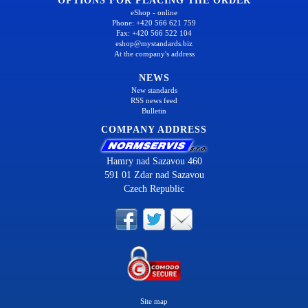
OPTIONS FOR PLACING THE ORDER
eShop - online
Phone: +420 566 621 759
Fax: +420 566 522 104
eshop@mystandards.biz
At the company's address
NEWS
New standards
RSS news feed
Bulletin
COMPANY ADDRESS
Hamry nad Sazavou 460
591 01 Zdar nad Sazavou
Czech Republic
Site map