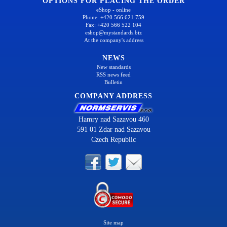
OPTIONS FOR PLACING THE ORDER
eShop - online
Phone: +420 566 621 759
Fax: +420 566 522 104
eshop@mystandards.biz
At the company's address
NEWS
New standards
RSS news feed
Bulletin
COMPANY ADDRESS
Hamry nad Sazavou 460
591 01 Zdar nad Sazavou
Czech Republic
Site map