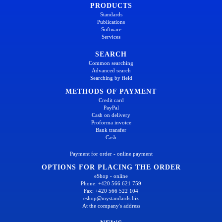
PRODUCTS
Standards
Publications
Software
Services
SEARCH
Common searching
Advanced search
Searching by field
METHODS OF PAYMENT
Credit card
PayPal
Cash on delivery
Proforma invoice
Bank transfer
Cash
Payment for order - online payment
OPTIONS FOR PLACING THE ORDER
eShop - online
Phone: +420 566 621 759
Fax: +420 566 522 104
eshop@mystandards.biz
At the company's address