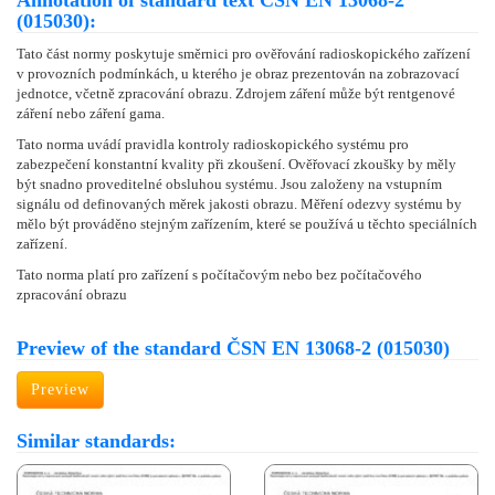
Annotation of standard text ČSN EN 13068-2
(015030):
Tato část normy poskytuje směrnici pro ověřování radioskopického zařízení
v provozních podmínkách, u kterého je obraz prezentován na zobrazovací
jednotce, včetně zpracování obrazu. Zdrojem záření může být rentgenové
záření nebo záření gama.
Tato norma uvádí pravidla kontroly radioskopického systému pro
zabezpečení konstantní kvality při zkoušení. Ověřovací zkoušky by měly
být snadno proveditelné obsluhou systému. Jsou založeny na vstupním
signálu od definovaných měrek jakosti obrazu. Měření odezvy systému by
mělo být prováděno stejným zařízením, které se používá u těchto speciálních
zařízení.
Tato norma platí pro zařízení s počítačovým nebo bez počítačového
zpracování obrazu
Preview of the standard ČSN EN 13068-2 (015030)
Preview
Similar standards: