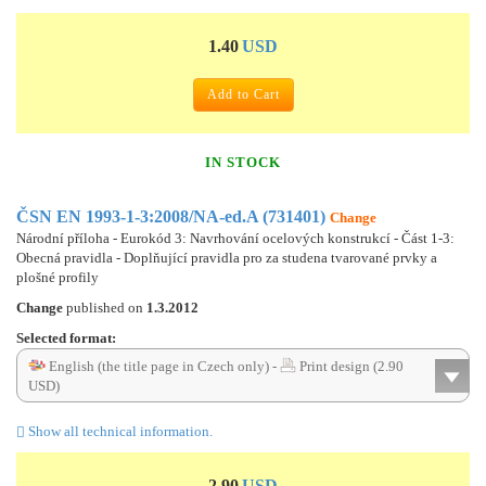
1.40
USD
Add to Cart
IN STOCK
ČSN EN 1993-1-3:2008/NA-ed.A (731401)
Change
Národní příloha - Eurokód 3: Navrhování ocelových konstrukcí - Část 1-3:
Obecná pravidla - Doplňující pravidla pro za studena tvarované prvky a
plošné profily
Change
published on
1.3.2012
Selected format:
English (the title page in Czech only) -
Print design (2.90
USD)
Show all technical information.
2.90
USD