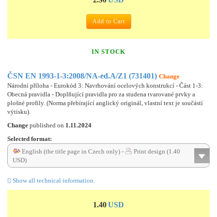
Add to Cart
IN STOCK
ČSN EN 1993-1-3:2008/NA-ed.A/Z1 (731401)
Change
Národní příloha - Eurokód 3: Navrhování ocelových konstrukcí - Část 1-3:
Obecná pravidla - Doplňující pravidla pro za studena tvarované prvky a
plošné profily. (Norma přebírající anglický originál, vlastní text je součástí
výtisku).
Change
published on
1.11.2024
Selected format:
English (the title page in Czech only) -
Print design (1.40
USD)
Show all technical information.
1.40
USD