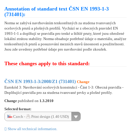
Annotation of standard text ČSN EN 1993-1-3
(731401):
Norma se zabývá navrhováním tenkostěnných za studena tvarovaných
ocelových prutů a plošných profilů. Vychází se z obecných pravidel EN
1993-1-1 a doplňují se pravidla pro tenké a štíhlé pruty, které jsou ohrožené
lokální ztrátou stability. Norma obsahuje potřebné údaje o materiálu, analýze
tenkostěnných prutů a posuzování mezních stavů únosnosti a použitelnosti.
Jsou zde uvedeny potřebné údaje pro navrhování podle zkoušek.
These changes apply to this standard:
ČSN EN 1993-1-3:2008/Z1 (731401)
Change
Eurokód 3: Navrhování ocelových konstrukcí - Část 1-3: Obecná pravidla -
Doplňující pravidla pro za studena tvarované prvky a plošné profily.
Change
published on
1.3.2010
Selected format:
Czech -
Print design (1.40 USD)
Show all technical information.