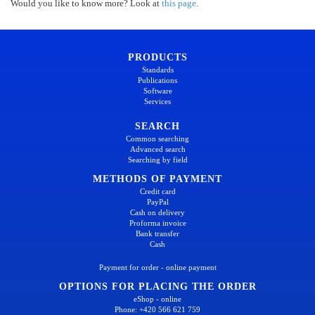
Would you like to know more? Look at
this page
.
PRODUCTS
Standards
Publications
Software
Services
SEARCH
Common searching
Advanced search
Searching by field
METHODS OF PAYMENT
Credit card
PayPal
Cash on delivery
Proforma invoice
Bank transfer
Cash
Payment for order - online payment
OPTIONS FOR PLACING THE ORDER
eShop - online
Phone: +420 566 621 759