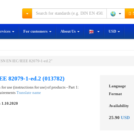
S
ervices
For customers
About Us
USD
ČSN EN IEC/IEEE 82079-1-ed.2"
E 82079-1-ed.2 (013782)
Language
for use (instructions for use) of products - Part 1:
quirements
Translate name
Format
n
1.10.2020
Availability
25.90
USD