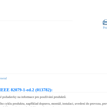
Pri
eneral
IEEE 82079-1-ed.2 (013782):
é požadavky na informace pro používání produktů.
ího cyklu produktu, například dopravu, montáž, instalaci, uvedení do provozu, pr