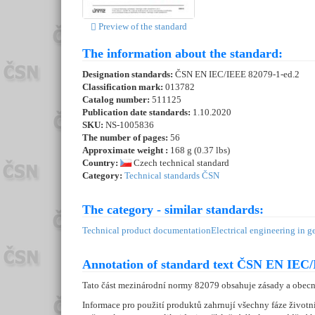
Preview of the standard
The information about the standard:
Designation standards:
ČSN EN IEC/IEEE 82079-1-ed.2
Classification mark:
013782
Catalog number:
511125
Publication date standards:
1.10.2020
SKU:
NS-1005836
The number of pages:
56
Approximate weight :
168 g (0.37 lbs)
Country:
Czech technical standard
Category:
Technical standards ČSN
The category - similar standards:
Technical product documentation
Electrical engineering in g
Annotation of standard text ČSN EN IEC/
Tato část mezinárodní normy 82079 obsahuje zásady a obecn
Informace pro použití produktů zahrnují všechny fáze životn