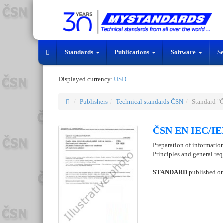
Standards
Publications
Software
S
Displayed currency:
USD
Publishers
Technical standards ČSN
Standard "
ČSN EN IEC/IEE
Preparation of information 
Principles and general re
STANDARD
published o