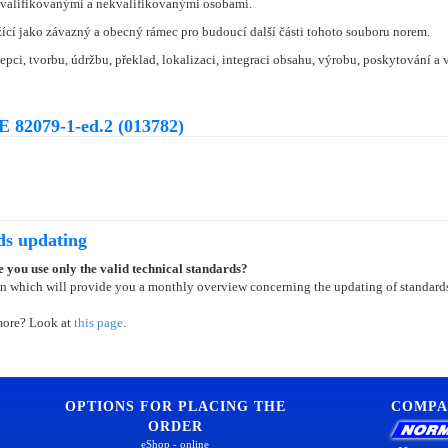
 kvalifikovanými a nekvalifikovanými osobami.
ící jako závazný a obecný rámec pro budoucí další části tohoto souboru norem.
i, tvorbu, údržbu, překlad, lokalizaci, integraci obsahu, výrobu, poskytování a
 82079-1-ed.2 (013782)
ds updating
 you use only the valid technical standards?
on which will provide you a monthly overview concerning the updating of standard
more? Look at
this page
.
OPTIONS FOR PLACING THE
COMPA
ORDER
eShop - online