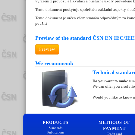
vyřazení z provozu a likvidaci a příslušné úkoly prováděné
Tento dokument poskytuje společné a základní aspekty slouž
Tento dokument je určen všem stranám odpovědným za koncepc
použití
Preview of the standard ČSN EN IEC/IEEE
Preview
We recommend:
Technical standar
Do you want to make sure
We can offer you a soluti
Would you like to know 
PRODUCTS
METHODS OF
Standards
PAYMENT
Publications
Credit card