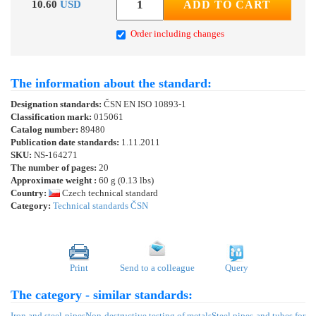
10.60
USD
ADD TO CART
Order including changes
The information about the standard:
Designation standards:
ČSN EN ISO 10893-1
Classification mark:
015061
Catalog number:
89480
Publication date standards:
1.11.2011
SKU:
NS-164271
The number of pages:
20
Approximate weight :
60 g (0.13 lbs)
Country:
Czech technical standard
Category:
Technical standards ČSN
Print
Send to a colleague
Query
The category - similar standards:
Iron and steel pipes
Non-destructive testing of metals
Steel pipes and tubes for