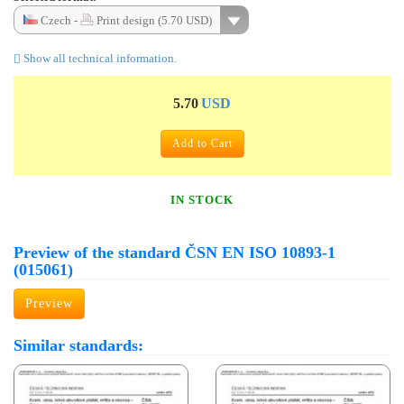
Czech -
Print design (5.70 USD)
Show all technical information.
5.70
USD
Add to Cart
IN STOCK
Preview of the standard ČSN EN ISO 10893-1
(015061)
Preview
Similar standards: