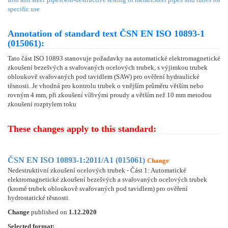
specific use
Annotation of standard text ČSN EN ISO 10893-1
(015061):
Tato část ISO 10893 stanovuje požadavky na automatické elektromagnetické
zkoušení bezešvých a svařovaných ocelových trubek, s výjimkou trubek
obloukově svařovaných pod tavidlem (SAW) pro ověření hydraulické
těsnosti. Je vhodná pro kontrolu trubek o vnějším průměru větším nebo
rovným 4 mm, při zkoušení vířivými proudy a větším než 10 mm metodou
zkoušení rozptylem toku
These changes apply to this standard:
ČSN EN ISO 10893-1:2011/A1 (015061)
Change
Nedestruktivní zkoušení ocelových trubek - Část 1: Automatické
elektromagnetické zkoušení bezešvých a svařovaných ocelových trubek
(kromě trubek obloukově svařovaných pod tavidlem) pro ověření
hydrostatické těsnosti.
Change
published on
1.12.2020
Selected format: