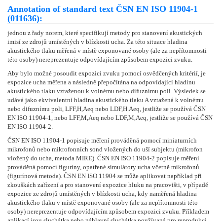
Annotation of standard text ČSN EN ISO 11904-1
(011636):
jednou z řady norem, které specifikují metody pro stanovení akustických
imisí ze zdrojů umístěných v blízkosti ucha. Za této situace hladina
akustického tlaku měřená v místě exponované osoby (ale za nepřítomnosti
této osoby) nereprezentuje odpovídajícím způsobem expozici zvuku.
Aby bylo možné posoudit expozici zvuku pomocí osvědčených kritérií, je
expozice ucha měřena a následně přepočítána na odpovídající hladinu
akustického tlaku vztaženou k volnému nebo difuznímu poli. Výsledek se
udává jako ekvivalentní hladina akustického tlaku A vztažená k volnému
nebo difuznímu poli, LFF,H,Aeq nebo LDF,H.Aeq, jestliže se používá ČSN
EN ISO 11904-1, nebo LFF,M,Aeq nebo LDF,M,Aeq, jestliže se používá ČSN
EN ISO 11904-2.
ČSN EN ISO 11904-1 popisuje měření prováděná pomocí miniaturních
mikrofonů nebo mikrofonních sond vložených do uší subjektu (mikrofon
vložený do ucha, metoda MIRE). ČSN EN ISO 11904-2 popisuje měření
prováděná pomocí figuríny, opatřené simulátory ucha včetně mikrofonů
(figurínová metoda). ČSN EN ISO 11904 se může aplikovat například při
zkouškách zařízení a pro stanovení expozice hluku na pracovišti, v případě
expozice ze zdrojů umístěných v blízkosti ucha, kdy naměřená hladina
akustického tlaku v místě exponované osoby (ale za nepřítomnosti této
osoby) nereprezentuje odpovídajícím způsobem expozici zvuku. Příkladem
aplikací jsou sluchátka nebo náhlavní sluchátka používaná pro reprodukci