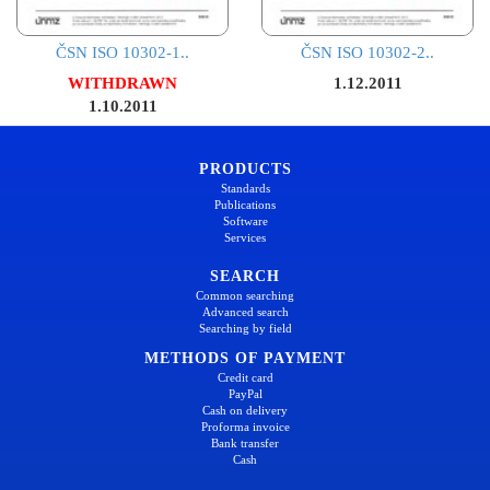
ČSN ISO 10302-1..
ČSN ISO 10302-2..
WITHDRAWN
1.12.2011
1.10.2011
PRODUCTS
Standards
Publications
Software
Services
SEARCH
Common searching
Advanced search
Searching by field
METHODS OF PAYMENT
Credit card
PayPal
Cash on delivery
Proforma invoice
Bank transfer
Cash