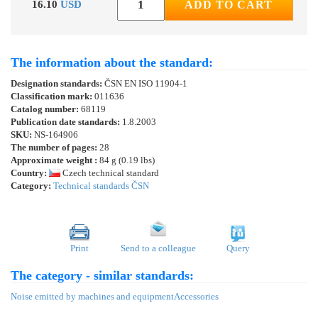
16.10
USD
ADD TO CART
The information about the standard:
Designation standards:
ČSN EN ISO 11904-1
Classification mark:
011636
Catalog number:
68119
Publication date standards:
1.8.2003
SKU:
NS-164906
The number of pages:
28
Approximate weight :
84 g (0.19 lbs)
Country:
Czech technical standard
Category:
Technical standards ČSN
Print
Send to a colleague
Query
The category - similar standards:
Noise emitted by machines and equipment
Accessories