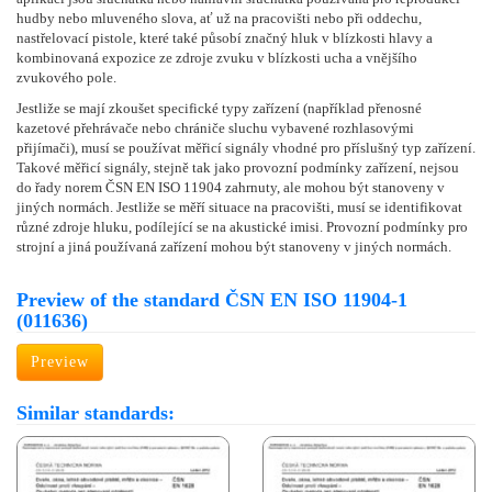
hudby nebo mluveného slova, ať už na pracovišti nebo při oddechu,
nastřelovací pistole, které také působí značný hluk v blízkosti hlavy a
kombinovaná expozice ze zdroje zvuku v blízkosti ucha a vnějšího
zvukového pole.
Jestliže se mají zkoušet specifické typy zařízení (například přenosné
kazetové přehrávače nebo chrániče sluchu vybavené rozhlasovými
přijímači), musí se používat měřicí signály vhodné pro příslušný typ zařízení.
Takové měřicí signály, stejně tak jako provozní podmínky zařízení, nejsou
do řady norem ČSN EN ISO 11904 zahrnuty, ale mohou být stanoveny v
jiných normách. Jestliže se měří situace na pracovišti, musí se identifikovat
různé zdroje hluku, podílející se na akustické imisi. Provozní podmínky pro
strojní a jiná používaná zařízení mohou být stanoveny v jiných normách.
Preview of the standard ČSN EN ISO 11904-1
(011636)
Preview
Similar standards: