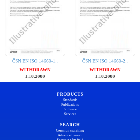
ČSN EN ISO 14660-1..
ČSN EN ISO 14660-2..
WITHDRAWN
WITHDRAWN
1.10.2000
1.10.2000
PRODUCTS
Standards
Publications
Software
Services
SEARCH
Common searching
Advanced search
Searching by field