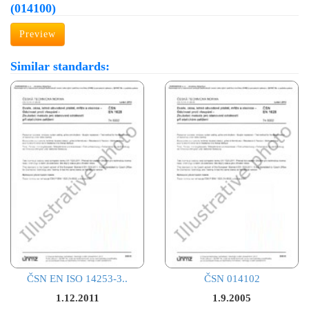
(014100)
Preview
Similar standards:
ČSN EN ISO 14253-3..
ČSN 014102
1.12.2011
1.9.2005