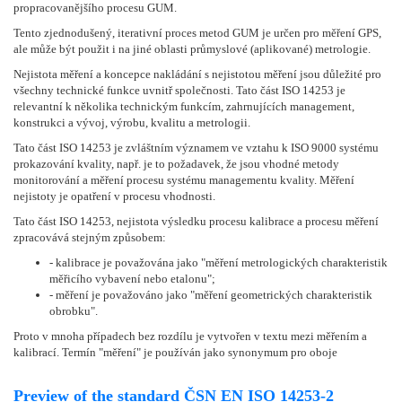
propracovanějšího procesu GUM.
Tento zjednodušený, iterativní proces metod GUM je určen pro měření GPS,
ale může být použit i na jiné oblasti průmyslové (aplikované) metrologie.
Nejistota měření a koncepce nakládání s nejistotou měření jsou důležité pro
všechny technické funkce uvnitř společnosti. Tato část ISO 14253 je
relevantní k několika technickým funkcím, zahrnujících management,
konstrukci a vývoj, výrobu, kvalitu a metrologii.
Tato část ISO 14253 je zvláštním významem ve vztahu k ISO 9000 systému
prokazování kvality, např. je to požadavek, že jsou vhodné metody
monitorování a měření procesu systému managementu kvality. Měření
nejistoty je opatření v procesu vhodnosti.
Tato část ISO 14253, nejistota výsledku procesu kalibrace a procesu měření
zpracovává stejným způsobem:
- kalibrace je považována jako "měření metrologických charakteristik
měřicího vybavení nebo etalonu";
- měření je považováno jako "měření geometrických charakteristik
obrobku".
Proto v mnoha případech bez rozdílu je vytvořen v textu mezi měřením a
kalibrací. Termín "měření" je používán jako synonymum pro oboje
Preview of the standard ČSN EN ISO 14253-2