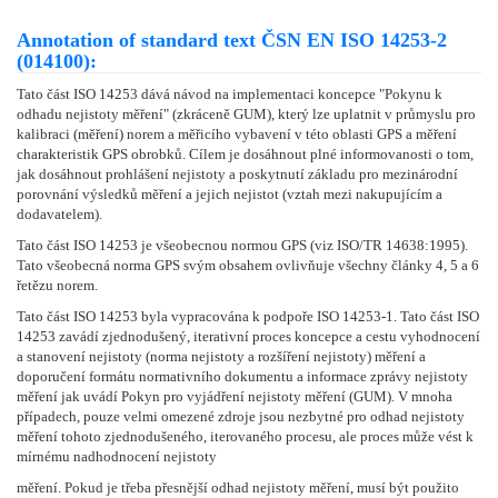
Annotation of standard text ČSN EN ISO 14253-2
(014100):
Tato část ISO 14253 dává návod na implementaci koncepce "Pokynu k
odhadu nejistoty měření" (zkráceně GUM), který lze uplatnit v průmyslu pro
kalibraci (měření) norem a měřicího vybavení v této oblasti GPS a měření
charakteristik GPS obrobků. Cílem je dosáhnout plné informovanosti o tom,
jak dosáhnout prohlášení nejistoty a poskytnutí základu pro mezinárodní
porovnání výsledků měření a jejich nejistot (vztah mezi nakupujícím a
dodavatelem).
Tato část ISO 14253 je všeobecnou normou GPS (viz ISO/TR 14638:1995).
Tato všeobecná norma GPS svým obsahem ovlivňuje všechny články 4, 5 a 6
řetězu norem.
Tato část ISO 14253 byla vypracována k podpoře ISO 14253-1. Tato část ISO
14253 zavádí zjednodušený, iterativní proces koncepce a cestu vyhodnocení
a stanovení nejistoty (norma nejistoty a rozšíření nejistoty) měření a
doporučení formátu normativního dokumentu a informace zprávy nejistoty
měření jak uvádí Pokyn pro vyjádření nejistoty měření (GUM). V mnoha
případech, pouze velmi omezené zdroje jsou nezbytné pro odhad nejistoty
měření tohoto zjednodušeného, iterovaného procesu, ale proces může vést k
mírnému nadhodnocení nejistoty
měření. Pokud je třeba přesnější odhad nejistoty měření, musí být použito