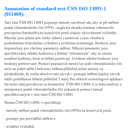
Annotation of standard text ČSN ISO 13091-1
(011460):
Tato část ČSN ISO 13091 popisuje metody navržené tak, aby se při měření
prahů vibrotaktilního čití (VPTs - anglická zkratka termínu vibrotactile
perception thresholds) na konečcích prstů získaly ekvivalentní výsledky.
Metody jsou platné pro osoby zdravé i nemocné a jsou vhodné k
podrobnému klinickému vyšetření a rychlému screeningu. Hodnoty jsou
doporučeny pro všechny parametry měření. Některé parametry jsou
specifikovány střední hodnotou a širšími "tolerancemi", aby se uznaly
rozdílné hodnoty, které se běžné používají. Uvedené střední hodnoty jsou
hodnoty preferované. Pomocí popsaných metod lze práh vibrotaktilního čití
určit na jedné měřicí frekvenci během přibližně jedné minuty za
předpokladu, že osoba absolvovala zácvik v postupu měření (úplný zácvik
může proběhnout během přibližně 5 min). Pro některé screeningové aplikace
lze tento údaj považovat za dostatečný. ČSN ISO 13091-2 se týká analýzy a
interpretace prahů vibrotaktilního čití získaných pomocí metod
specifikovaných v této části ČSN ISO 13091.
Norma ČSN ISO 13091-1 specifikuje
- metody měření prahů vibrotaktilního čití (VPTs) na konečcích prstů,
- postupy pro provádění měření a
- uvádění výsledků.