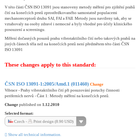
V této části ČSN ISO 13091 jsou stanoveny metody měření pro zjištění prahů
čití na konečcích prstů zprostředkovaného samostatně populacemi
mechanoreceptorů druhu SAI, FAI a FAII. Metody jsou navrženy tak, aby se
vztahovaly na osoby zdravé i nemocné a byly vhodné pro účely klinického
posouzení a screeningu.
Měření dočasných posunů prahu vibrotaktilního čití nebo takových prahů na
jiných částech těla než na konečcích prstů není předmětem této části ČSN
ISO 13091
These changes apply to this standard:
ČSN ISO 13091-1:2005/Amd.1 (011460)
Change
Vibrace - Prahy vibrotaktilního čití při posuzování poruchy činnosti
periferních nervů - Část 1: Metody měření na konečcích prstů.
Change
published on
1.12.2010
Selected format:
Czech -
Print design (8.90 USD)
Show all technical information.