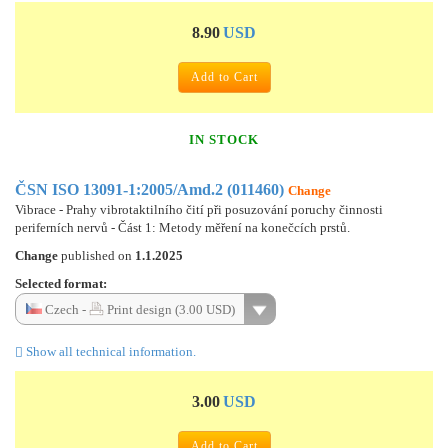
8.90
USD
Add to Cart
IN STOCK
ČSN ISO 13091-1:2005/Amd.2 (011460)
Change
Vibrace - Prahy vibrotaktilního čití při posuzování poruchy činnosti
periferních nervů - Část 1: Metody měření na konečcích prstů.
Change
published on
1.1.2025
Selected format:
Czech -
Print design (3.00 USD)
Show all technical information.
3.00
USD
Add to Cart