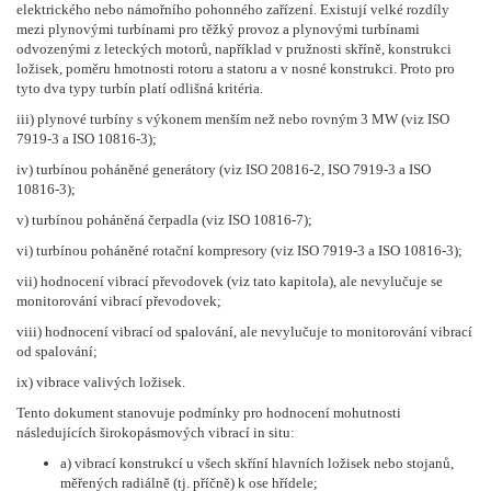
elektrického nebo námořního pohonného zařízení. Existují velké rozdíly
mezi plynovými turbínami pro těžký provoz a plynovými turbínami
odvozenými z leteckých motorů, například v pružnosti skříně, konstrukci
ložisek, poměru hmotnosti rotoru a statoru a v nosné konstrukci. Proto pro
tyto dva typy turbín platí odlišná kritéria.
iii) plynové turbíny s výkonem menším než nebo rovným 3 MW (viz ISO
7919-3 a ISO 10816-3);
iv) turbínou poháněné generátory (viz ISO 20816-2, ISO 7919-3 a ISO
10816-3);
v) turbínou poháněná čerpadla (viz ISO 10816-7);
vi) turbínou poháněné rotační kompresory (viz ISO 7919-3 a ISO 10816-3);
vii) hodnocení vibrací převodovek (viz tato kapitola), ale nevylučuje se
monitorování vibrací převodovek;
viii) hodnocení vibrací od spalování, ale nevylučuje to monitorování vibrací
od spalování;
ix) vibrace valivých ložisek.
Tento dokument stanovuje podmínky pro hodnocení mohutnosti
následujících širokopásmových vibrací in situ:
a) vibrací konstrukcí u všech skříní hlavních ložisek nebo stojanů,
měřených radiálně (tj. příčně) k ose hřídele;