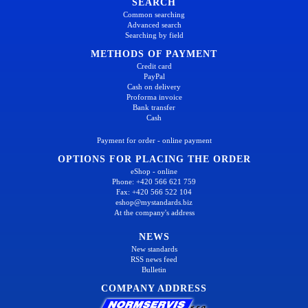
SEARCH
Common searching
Advanced search
Searching by field
METHODS OF PAYMENT
Credit card
PayPal
Cash on delivery
Proforma invoice
Bank transfer
Cash
Payment for order - online payment
OPTIONS FOR PLACING THE ORDER
eShop - online
Phone: +420 566 621 759
Fax: +420 566 522 104
eshop@mystandards.biz
At the company's address
NEWS
New standards
RSS news feed
Bulletin
COMPANY ADDRESS