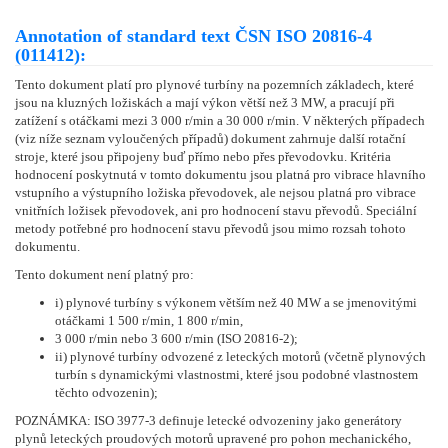
Annotation of standard text ČSN ISO 20816-4
(011412):
Tento dokument platí pro plynové turbíny na pozemních základech, které
jsou na kluzných ložiskách a mají výkon větší než 3 MW, a pracují při
zatížení s otáčkami mezi 3 000 r/min a 30 000 r/min. V některých případech
(viz níže seznam vyloučených případů) dokument zahrnuje další rotační
stroje, které jsou připojeny buď přímo nebo přes převodovku. Kritéria
hodnocení poskytnutá v tomto dokumentu jsou platná pro vibrace hlavního
vstupního a výstupního ložiska převodovek, ale nejsou platná pro vibrace
vnitřních ložisek převodovek, ani pro hodnocení stavu převodů. Speciální
metody potřebné pro hodnocení stavu převodů jsou mimo rozsah tohoto
dokumentu.
Tento dokument není platný pro:
i) plynové turbíny s výkonem větším než 40 MW a se jmenovitými
otáčkami 1 500 r/min, 1 800 r/min,
3 000 r/min nebo 3 600 r/min (ISO 20816-2);
ii) plynové turbíny odvozené z leteckých motorů (včetně plynových
turbín s dynamickými vlastnostmi, které jsou podobné vlastnostem
těchto odvozenin);
POZNÁMKA: ISO 3977-3 definuje letecké odvozeniny jako generátory
plynů leteckých proudových motorů upravené pro pohon mechanického,