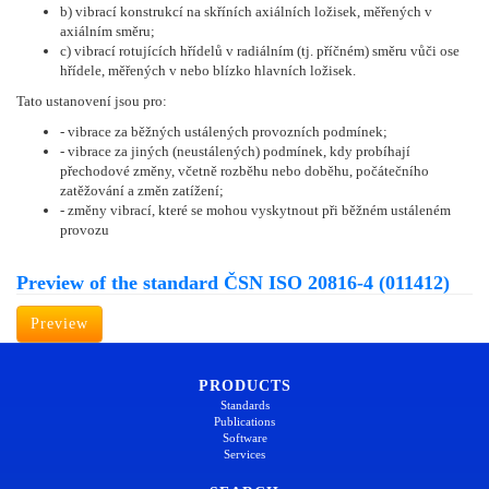
b) vibrací konstrukcí na skříních axiálních ložisek, měřených v
axiálním směru;
c) vibrací rotujících hřídelů v radiálním (tj. příčném) směru vůči ose
hřídele, měřených v nebo blízko hlavních ložisek.
Tato ustanovení jsou pro:
- vibrace za běžných ustálených provozních podmínek;
- vibrace za jiných (neustálených) podmínek, kdy probíhají
přechodové změny, včetně rozběhu nebo doběhu, počátečního
zatěžování a změn zatížení;
- změny vibrací, které se mohou vyskytnout při běžném ustáleném
provozu
Preview of the standard ČSN ISO 20816-4 (011412)
Preview
PRODUCTS
Standards
Publications
Software
Services