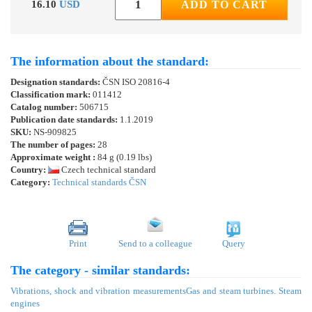
16.10
USD
ADD TO CART
The information about the standard:
Designation standards:
ČSN ISO 20816-4
Classification mark:
011412
Catalog number:
506715
Publication date standards:
1.1.2019
SKU:
NS-909825
The number of pages:
28
Approximate weight :
84 g (0.19 lbs)
Country:
Czech technical standard
Category:
Technical standards ČSN
Print
Send to a colleague
Query
The category - similar standards:
Vibrations, shock and vibration measurements
Gas and steam turbines. Steam
engines