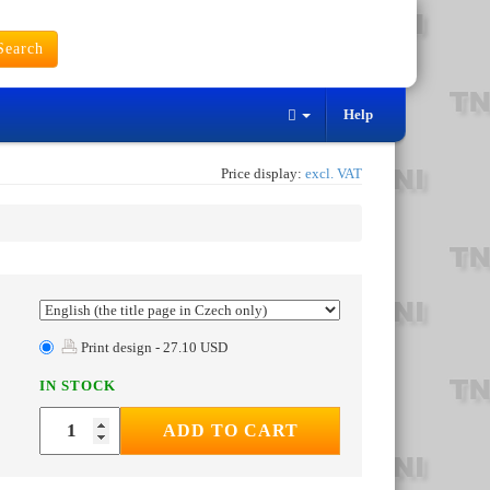
earch
Help
Price display:
excl. VAT
Print design - 27.10 USD
IN STOCK
ADD TO CART