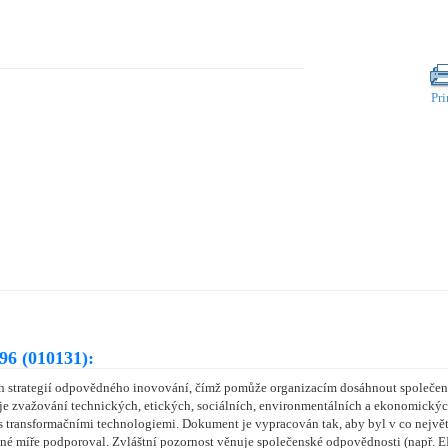
Pri
96 (010131):
strategií odpovědného inovování, čímž pomůže organizacím dosáhnout společensk
ruje zvažování technických, etických, sociálních, environmentálních a ekonomick
 s transformačními technologiemi. Dokument je vypracován tak, aby byl v co nejvě
žné míře podporoval. Zvláštní pozornost věnuje společenské odpovědnosti (např. 