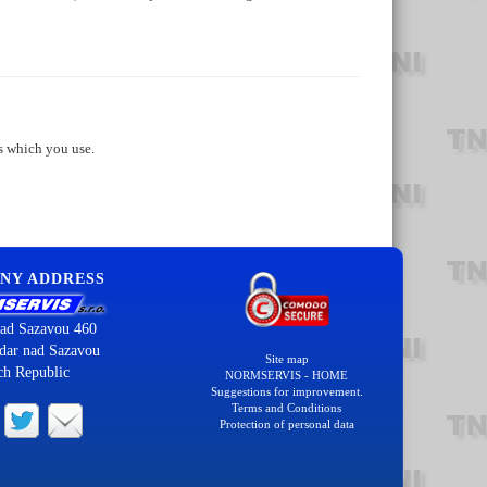
s which you use.
NY ADDRESS
ad Sazavou 460
dar nad Sazavou
Site map
ch Republic
NORMSERVIS - HOME
Suggestions for improvement.
Terms and Conditions
Protection of personal data