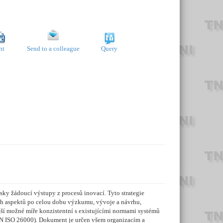
nt
Send to a colleague
Query
y žádoucí výstupy z procesů inovací. Tyto strategie
ých aspektů po celou dobu výzkumu, vývoje a návrhu,
tší možné míře konzistentní s existujícími normami systémů
EN ISO 26000). Dokument je určen všem organizacím a