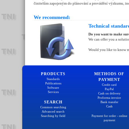
činitelům zapojeným do plánování a provádění výzkumu, in
We recommend:
Technical standar
Do you want to make sure
We can offer you a soluti
Would you like to know 
PRODUCTS
METHODS OF
Standards
PAYMENT
Publications
Credit card
Software
PayPal
Services
Cash on delivery
Proforma invoice
SEARCH
Bank transfer
Cash
Common searching
Advanced search
Searching by field
Payment for order - online
payment