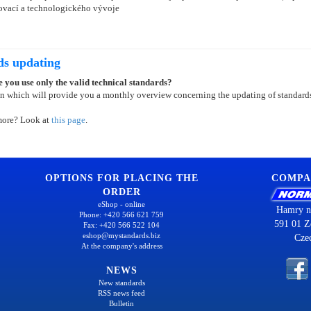
ovací a technologického vývoje
ds updating
 you use only the valid technical standards?
on which will provide you a monthly overview concerning the updating of standard
more? Look at
this page
.
OPTIONS FOR PLACING THE
COMPA
ORDER
eShop - online
Hamry n
Phone: +420 566 621 759
591 01 Z
Fax: +420 566 522 104
eshop@mystandards.biz
Cze
At the company's address
NEWS
New standards
RSS news feed
Bulletin