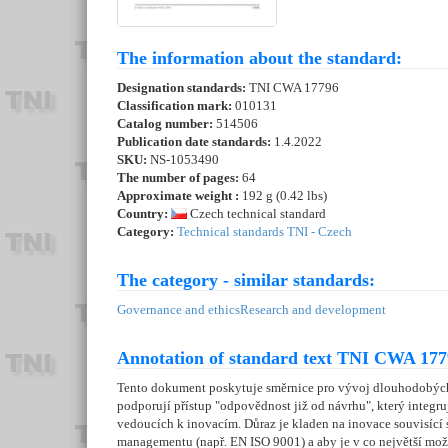
The information about the standard:
Designation standards:
TNI CWA 17796
Classification mark:
010131
Catalog number:
514506
Publication date standards:
1.4.2022
SKU:
NS-1053490
The number of pages:
64
Approximate weight :
192 g (0.42 lbs)
Country:
Czech technical standard
Category:
Technical standards TNI - Czech
The category - similar standards:
Governance and ethics
Research and development
Annotation of standard text TNI CWA 177
Tento dokument poskytuje směrnice pro vývoj dlouhodobých 
podporují přístup "odpovědnost již od návrhu", který integ
vedoucích k inovacím. Důraz je kladen na inovace souvisící
managementu (např. EN ISO 9001) a aby je v co největší mo