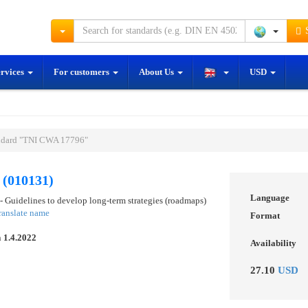
S
ervices
For customers
About Us
USD
ndard "TNI CWA 17796"
(010131)
Language
- Guidelines to develop long-term strategies (roadmaps)
ranslate name
Format
n
1.4.2022
Availability
27.10
USD