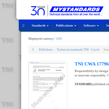
Standards
Publications
Software
S
Displayed currency:
USD
Publishers
Technical standards TNI - Czech
Sta
TNI CWA 17796 
Responsibility-by-design 
to innovate responsibly
T
STANDARD
published o