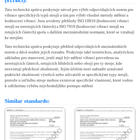
(011483):
Tato technická zpráva poskytuje návod pro výběr odpovídajících norem pro
vibrace specifických typů strojů a tím pro výběr vhodné metody měření a
hodnocení vibrací. Jsou uvedeny přehledy ISO 10816 (hodnocení vibrací
strojů na nerotujících částech) a ISO 7919 (hodnocení vibrací strojů na
rotujících částech) spolu s dalšími mezinárodními normami, které se vztahují
ke strojům.
Tato technická zpráva poskytuje přehled odpovídajících mezinárodních
norem a dává souhrn jejich rozsahu. Poskytuje také teoretickou, analytickou
základnu pro stanovení, jestli mají být měření vibrací provedena na
nerotujících částech, rotujících hřídelích nebo obojí pro ty stroje, kde
neexistují předchozí zkušenosti. Jejím účelem není nahradit uznávané
praktické zkušenosti výrobců nebo uživatelů se specifickými typy strojů,
protože u určitého stroje mohou existovat specifické vlastnosti, které vedou
k odlišnému výběru nejvhodnějšího postupu měření
Similar standards: