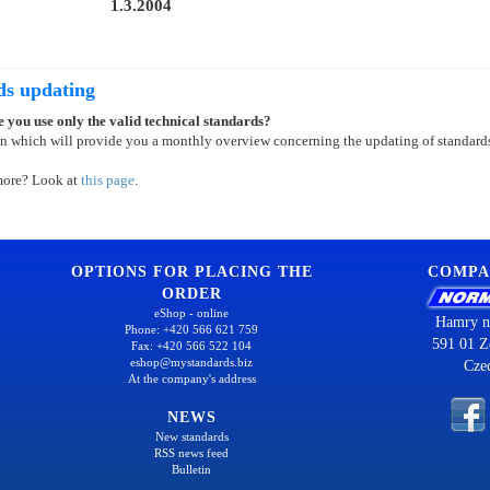
1.3.2004
ds updating
 you use only the valid technical standards?
on which will provide you a monthly overview concerning the updating of standard
more? Look at
this page
.
OPTIONS FOR PLACING THE
COMPA
ORDER
eShop - online
Hamry n
Phone: +420 566 621 759
591 01 Z
Fax: +420 566 522 104
eshop@mystandards.biz
Cze
At the company's address
NEWS
New standards
RSS news feed
Bulletin