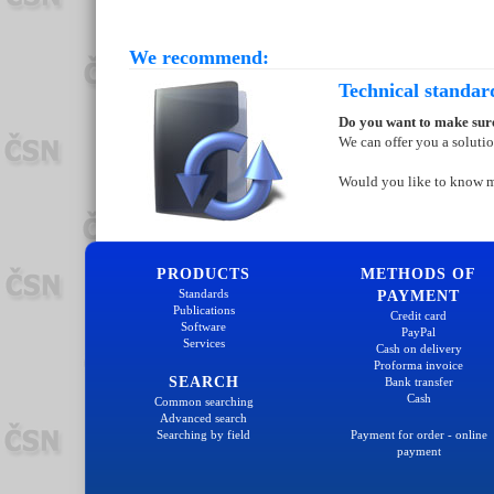
We recommend:
Technical standar
Do you want to make sure
We can offer you a soluti
Would you like to know 
PRODUCTS
METHODS OF
Standards
PAYMENT
Publications
Credit card
Software
PayPal
Services
Cash on delivery
Proforma invoice
SEARCH
Bank transfer
Cash
Common searching
Advanced search
Searching by field
Payment for order - online
payment