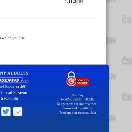
1.11.2001
s which you use.
NY ADDRESS
ad Sazavou 460
dar nad Sazavou
Site map
ch Republic
NORMSERVIS - HOME
Suggestions for improvement.
Terms and Conditions
Protection of personal data