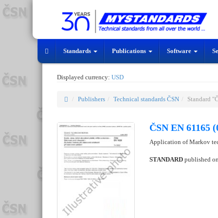
Standards
Publications
Software
S
Displayed currency:
USD
Publishers
Technical standards ČSN
Standard "
ČSN EN 61165 (
Application of Markov te
STANDARD
published o