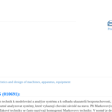
Pri
istics and design of machines, apparatus, equipment
 (010691):
echnik k modelování a analýze systému a k odhadu ukazatelů bezporuchovosti, po
nutné analyzovat systémy, které vykazují chování závislé na stavu. Při Markovový
y. Takové techniky se často nazývají homogenní Markovovy techniky. V normě je de