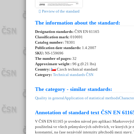
Preview of the standard
The information about the standard:
Designation standards:
ČSN EN 61165
Classification mark:
010691
Catalog number:
78301
Publication date standards:
1.4.2007
SKU:
NS-159696
The number of pages:
32
Approximate weight :
96 g (0.21 lbs)
Country:
Czech technical standard
Category:
Technical standards ČSN
The category - similar standards:
Quality in general
Application of statistical methods
Character
Annotation of standard text ČSN EN 61165
V ČSN EN 61165 je uveden návod pro aplikaci Markovových t
použitelná ve všech průmyslových odvětvích, ve kterých je 
konstantní, na čase nezávislé intenzity přechodů mezi stav