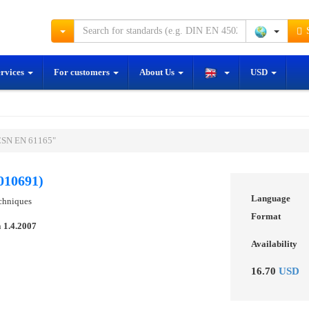
S
ervices
For customers
About Us
USD
ČSN EN 61165"
010691)
Language
chniques
Format
n
1.4.2007
Availability
16.70
USD