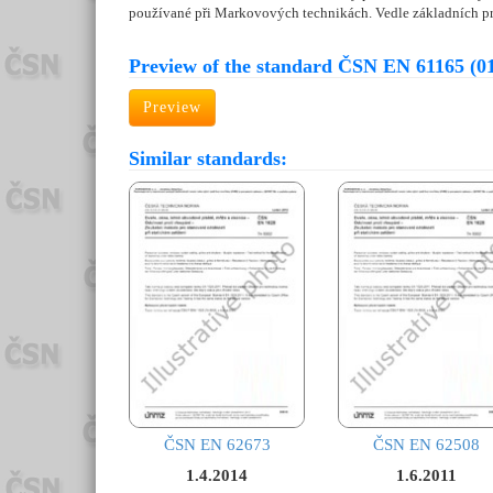
používané při Markovových technikách. Vedle základních pra
Preview of the standard ČSN EN 61165 (0
Preview
Similar standards:
ČSN EN 62673
ČSN EN 62508
1.4.2014
1.6.2011