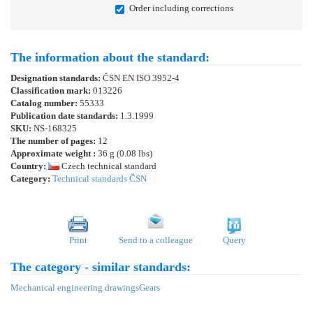
Order including corrections
The information about the standard:
Designation standards:
ČSN EN ISO 3952-4
Classification mark:
013226
Catalog number:
55333
Publication date standards:
1.3.1999
SKU:
NS-168325
The number of pages:
12
Approximate weight :
36 g (0.08 lbs)
Country:
Czech technical standard
Category:
Technical standards ČSN
Print
Send to a colleague
Query
The category - similar standards:
Mechanical engineering drawings
Gears