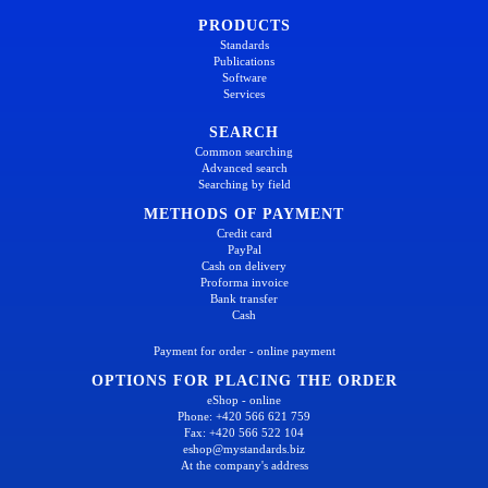
PRODUCTS
Standards
Publications
Software
Services
SEARCH
Common searching
Advanced search
Searching by field
METHODS OF PAYMENT
Credit card
PayPal
Cash on delivery
Proforma invoice
Bank transfer
Cash
Payment for order - online payment
OPTIONS FOR PLACING THE ORDER
eShop - online
Phone: +420 566 621 759
Fax: +420 566 522 104
eshop@mystandards.biz
At the company's address