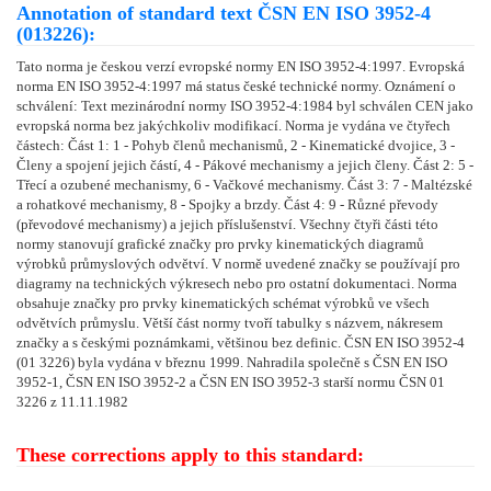
Annotation of standard text ČSN EN ISO 3952-4
(013226):
Tato norma je českou verzí evropské normy EN ISO 3952-4:1997. Evropská
norma EN ISO 3952-4:1997 má status české technické normy. Oznámení o
schválení: Text mezinárodní normy ISO 3952-4:1984 byl schválen CEN jako
evropská norma bez jakýchkoliv modifikací. Norma je vydána ve čtyřech
částech: Část 1: 1 - Pohyb členů mechanismů, 2 - Kinematické dvojice, 3 -
Členy a spojení jejich částí, 4 - Pákové mechanismy a jejich členy. Část 2: 5 -
Třecí a ozubené mechanismy, 6 - Vačkové mechanismy. Část 3: 7 - Maltézské
a rohatkové mechanismy, 8 - Spojky a brzdy. Část 4: 9 - Různé převody
(převodové mechanismy) a jejich příslušenství. Všechny čtyři části této
normy stanovují grafické značky pro prvky kinematických diagramů
výrobků průmyslových odvětví. V normě uvedené značky se používají pro
diagramy na technických výkresech nebo pro ostatní dokumentaci. Norma
obsahuje značky pro prvky kinematických schémat výrobků ve všech
odvětvích průmyslu. Větší část normy tvoří tabulky s názvem, nákresem
značky a s českými poznámkami, většinou bez definic. ČSN EN ISO 3952-4
(01 3226) byla vydána v březnu 1999. Nahradila společně s ČSN EN ISO
3952-1, ČSN EN ISO 3952-2 a ČSN EN ISO 3952-3 starší normu ČSN 01
3226 z 11.11.1982
These corrections apply to this standard: