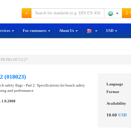
S
ervices
For customers
About Us
USD
ČSN ISO 20712-2"
2 (018023)
Language
h safety flags - Part 2: Specifications for beach safety
aning and performance
Format
n
1.9.2008
Availability
10.60
USD