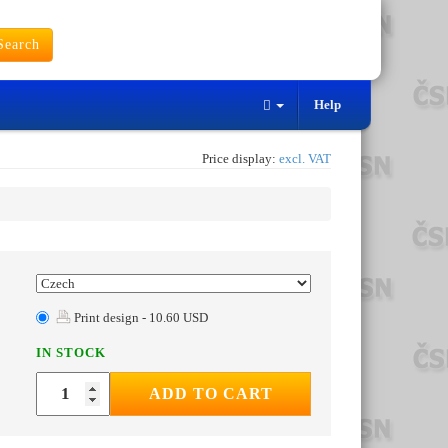
earch
Help
Price display:
excl. VAT
Print design - 10.60 USD
IN STOCK
ADD TO CART