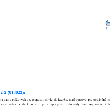
Pri
2-2 (018023):
a barvu plážových bezpečnostních vlajek, které se mají používat pro podávání in
í činnosti ve vodě, které se rozprostírají z pláže až do vody. Stanovuje rovněž kolo