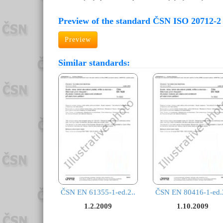
Preview of the standard ČSN ISO 20712-2
Preview
Similar standards:
ČSN EN 61355-1-ed.2..
ČSN EN 80416-1-ed.2
1.2.2009
1.10.2009