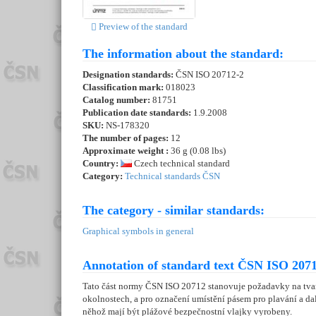
Preview of the standard
The information about the standard:
Designation standards:
ČSN ISO 20712-2
Classification mark:
018023
Catalog number:
81751
Publication date standards:
1.9.2008
SKU:
NS-178320
The number of pages:
12
Approximate weight :
36 g (0.08 lbs)
Country:
Czech technical standard
Category:
Technical standards ČSN
The category - similar standards:
Graphical symbols in general
Annotation of standard text ČSN ISO 2071
Tato část normy ČSN ISO 20712 stanovuje požadavky na tvar 
okolnostech, a pro označení umístění pásem pro plavání a dalš
něhož mají být plážové bezpečnostní vlajky vyrobeny.