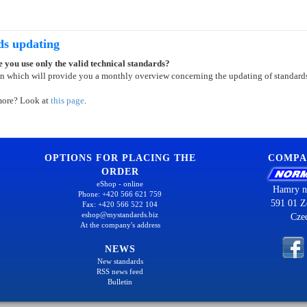
ds updating
 you use only the valid technical standards?
on which will provide you a monthly overview concerning the updating of standard
more? Look at
this page
.
OPTIONS FOR PLACING THE
COMPA
ORDER
eShop - online
Hamry n
Phone: +420 566 621 759
591 01 Z
Fax: +420 566 522 104
eshop@mystandards.biz
Cze
At the company's address
NEWS
New standards
RSS news feed
Bulletin