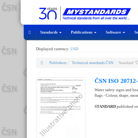
Standards
Publications
Software
S
Displayed currency:
USD
Publishers
Technical standards ČSN
Standard "
ČSN ISO 20712-
Water safety signs and beac
flags - Colour, shape, me
STANDARD
published o