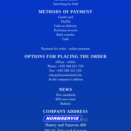
Searching by field
METHODS OF PAYMENT
Credit card
PayPal
Cash on delivery
Proforma invoice
Bank transfer
Cash
Payment for order - online payment
OPTIONS FOR PLACING THE ORDER
eShop - online
Phone: +420 566 621 759
Fax: +420 566 522 104
eshop@mystandards.biz
At the company's address
NEWS
New standards
RSS news feed
Bulletin
COMPANY ADDRESS
Hamry nad Sazavou 460
591 01 Zdar nad Sazavou